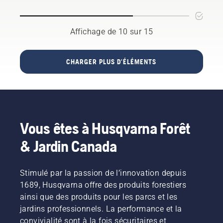
Husqvarna,
cour.
Voici nos
mince?
l’huile :
les
en
meilleurs
Est-ce
les deux
journées
particulier
conseils
même
sont
les plus
Affichage de 10 sur 15
si des
pour
possible?
illustrées
chaudes.
enfants
nourrir
Nous
dans
Voici
se
votre
nous
cette
quelques
trouvent
CHARGER PLUS D'ÉLÉMENTS
pelouse
sommes
vidéo.
conseils
dans la
avec des
tournés
faciles à
zone!
tontes
vers l’un
suivre
d’herbe
des
pour
et des
meilleurs
entretenir
feuilles
de
votre
Vous êtes à Husqvarna Forêt
broyées.
l’industrie
pelouse
pour
en été et
& Jardin Canada
obtenir
l'aider à
des
prospérer
réponses.
pendant
Stimulé par la passion de l’innovation depuis
les
1689, Husqvarna offre des produits forestiers
journées
ainsi que des produits pour les parcs et les
les plus
jardins professionnels. La performance et la
chaudes.
Pour
convivialité sont à la fois sécuritaires et