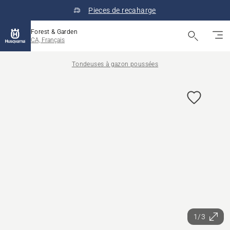
Pieces de recaharge
Forest & Garden
CA, Français
Tondeuses à gazon poussées
1/3