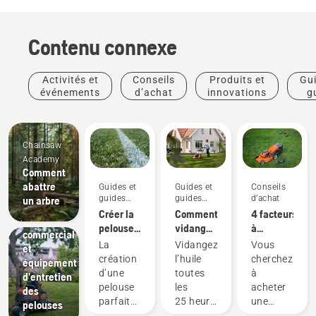
Contenu connexe
Activités et
Conseils
Produits et
Gui
événements
d’achat
innovations
g
pra
Chainsaw
Academy
Comment
Aménagement
abattre
Guides et
Guides et
Conseils
paysager
guides
guides
d’achat
un arbre
Aménagement
pratiques
pratiques
Créer la
Comment
4 facteurs
paysager
pelouse
vidanger
à
commercial
parfaite
l’huile de
prendre
La
Vidangez
Vous
et
votre
en
création
l’huile
cherchez
équipement
tondeuse
considération
d’une
toutes
à
d’entretien
Husqvarna
lors de
pelouse
les
acheter
des
l’achat
Produits
parfaite
25 heures
une
pelouses
d’une
et
est déjà
de
tondeuse?