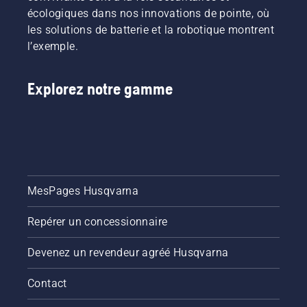
vous
écologiques dans nos innovations de pointe, où
mettre
les solutions de batterie et la robotique montrent
dans le
l’exemple.
bain,
commencez
par
Explorez notre gamme
consulter
nos
conseils
essentiels
tout au
long de
la saison
pour que
MesPages Husqvarna
votre
pelouse
Repérer un concessionnaire
reste
saine et
Devenez un revendeur agréé Husqvarna
luxuriante.
Contact