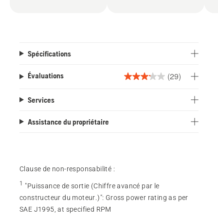
Spécifications
(29)
Évaluations
3.2
étoile(s)
Services
sur
5.
Assistance du propriétaire
29
évaluations
Clause de non-responsabilité :
1
"Puissance de sortie (Chiffre avancé par le
constructeur du moteur.)"
:
Gross power rating as per
SAE J1995, at specified RPM