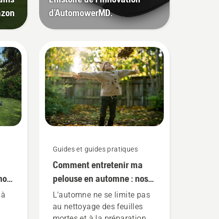
azon
d’AutomowerMD.
Guides et guides pratiques
Comment entretenir ma
nos
pelouse en automne : nos
6 meilleurs conseils
 à
L'automne ne se limite pas
au nettoyage des feuilles
mortes et à la préparation