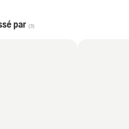
ssé par
(
3
)