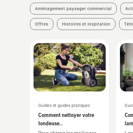
Aménagement paysager commercial
Act
Offres
Histoires et inspiration
Tém
Guides et guides pratiques
Guid
Comment nettoyer votre
Com
tondeuse
lam
Husqvarna Automower®
rob