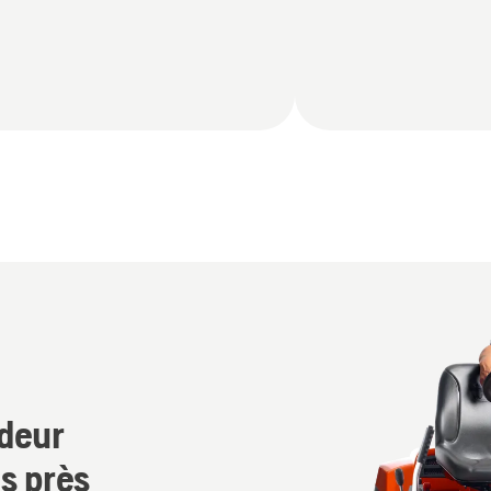
ndeur
s près