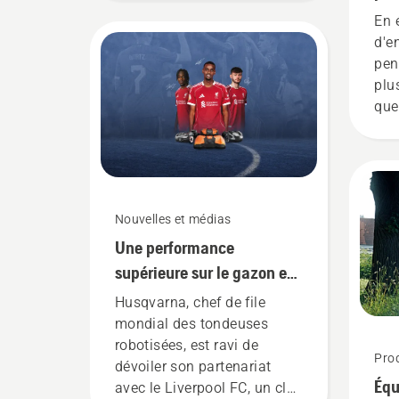
braquage nul et autoporté
6 m
En é
d'e
pen
plu
que
sui
pel
pro
jou
Pou
Nouvelles et médias
bai
Une performance
con
supérieure sur le gazon est
ess
toujours payante.
sai
Husqvarna, chef de file
pel
mondial des tondeuses
lux
robotisées, est ravi de
Prod
dévoiler son partenariat
Équ
avec le Liverpool FC, un club