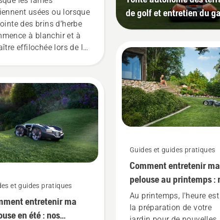
sque les lames
tomower®
de golf et entretien du g
iennent usées ou lorsque
pointe des brins d’herbe
mence à blanchir et à
ître effilochée lors de la
pe, vous devriez changer
 lames de votre
omower® pour maintenir
rendement. Assurez-vous
oujours utiliser les
es et les vis d’origine et
toujours remplacer la vis
même temps que la lame
Guides et guides pratiques
moment de la
Comment entretenir ma
ntenance, sinon la vis
t devenir usée et la lame
pelouse au printemps : 
es et guides pratiques
t se desserrer au cours
9 meilleurs conseils
Au printemps, l'heure est
ment entretenir ma
’utilisation.
la préparation de votre
ouse en été : nos
jardin pour de nouvelles