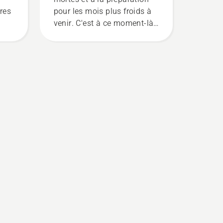
ures
pour les mois plus froids à
venir. C'est à ce moment-là
es
que vous préparez le terrain
pour avoir la meilleure
in
pelouse possible au retour
st
du printemps. Voici
quelques conseils faciles à
suivre pour l'entretien des
pelouses en automne. Ils
vous aideront à faire en
r
sorte que la pelouse soit
out
parfaite l'année suivante.
r
Pour vous mettre dans le
bain, commencez par
consulter nos conseils
essentiels tout au long de la
saison pour que votre
pelouse reste saine et