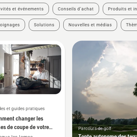
ivités et événements
Conseils d’achat
Produits et i
oignages
Solutions
Nouvelles et médias
Thè
es et guides pratiques
ment changer les
es de coupe de votre
Parcours de golf
ot-tondeuse
Tonte autonome des terr