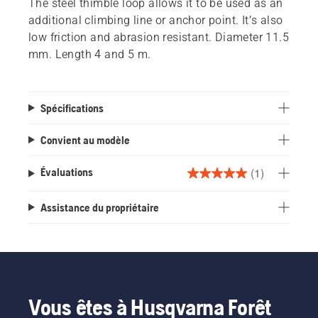
The steel thimble loop allows it to be used as an
additional climbing line or anchor point. It’s also
low friction and abrasion resistant. Diameter 11.5
mm. Length 4 and 5 m.
Spécifications
Convient au modèle
(1)
Évaluations
5.0
étoile(s)
Assistance du propriétaire
sur
5.
1
évaluation
Vous êtes à Husqvarna Forêt