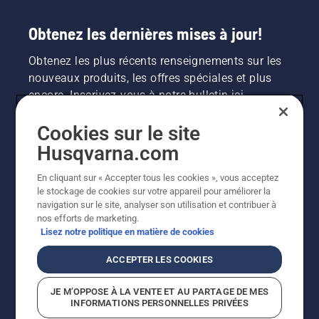
Obtenez les dernières mises à jour!
Obtenez les plus récents renseignements sur les
nouveaux produits, les offres spéciales et plus
encore. Inscrivez-vous à notre bulletin ici.
Cookies sur le site
INSCRIPTION À LA NEWSLETTER
Husqvarna.com
En cliquant sur « Accepter tous les cookies », vous acceptez
le stockage de cookies sur votre appareil pour améliorer la
navigation sur le site, analyser son utilisation et contribuer à
nos efforts de marketing.
Lisez notre politique en matière de cookies
ACCEPTER LES COOKIES
©2026 Husqvarna AB (publ.). En raison de
JE M’OPPOSE À LA VENTE ET AU PARTAGE DE MES
l'amélioration continue, le produit peut légèrement
INFORMATIONS PERSONNELLES PRIVÉES
varier par rapport aux images, mais la fonctionnalité de