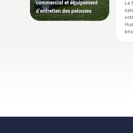
tro
commercial et équipement
Le 
d’entretien des pelouses
sal
vot
Hus
bri
dur
offr
à ai
con
hiv
tem
poi
des
les
pou