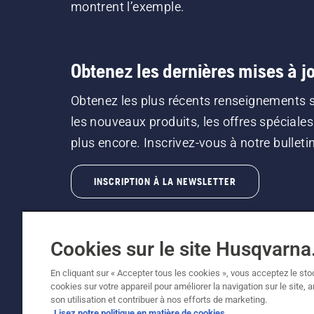
montrent l’exemple.
Obtenez les dernières mises à jo
Obtenez les plus récents renseignements 
les nouveaux produits, les offres spéciales
plus encore. Inscrivez-vous à notre bulletin 
INSCRIPTION À LA NEWSLETTER
Cookies sur le site Husqvarn
En cliquant sur « Accepter tous les cookies », vous acceptez le st
cookies sur votre appareil pour améliorer la navigation sur le site, 
©2026 Husqvarna AB (publ.). En raison de l'amé
son utilisation et contribuer à nos efforts de marketing.
fonctionnalité de la machine reste inchangée. 
Lisez notre politique en matière de cookies