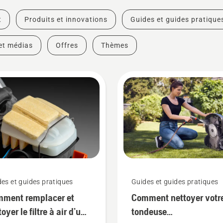
t
Produits et innovations
Guides et guides pratique
et médias
Offres
Thèmes
es et guides pratiques
Guides et guides pratiques
ment remplacer et
Comment nettoyer votr
toyer le filtre à air d’une
tondeuse