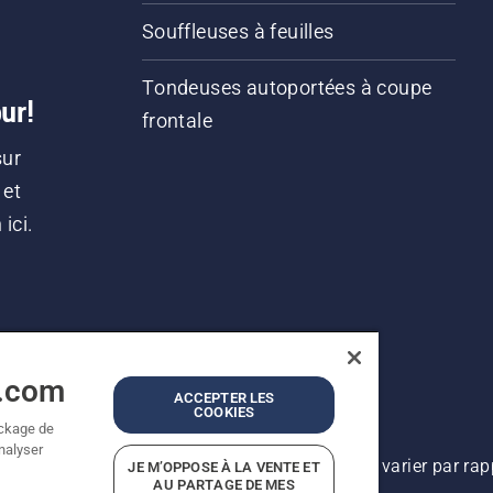
Souffleuses à feuilles
Tondeuses autoportées à coupe
ur!
frontale
sur
 et
ici.
a.com
ACCEPTER LES
COOKIES
ockage de
analyser
lioration continue, le produit peut légèrement varier par ra
JE M’OPPOSE À LA VENTE ET
AU PARTAGE DE MES
Tous droits réservés.