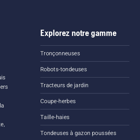
Explorez notre gamme
Tronçonneuses
Robots-tondeuses
uis
Tracteurs de jardin
iers
s
Coupe-herbes
la
Taille-haies
e,
Tondeuses à gazon poussées