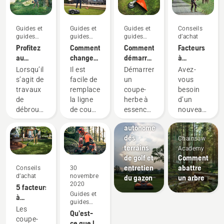
Guides et
Guides et
Guides et
Conseils
guides
guides
guides
d’achat
pratiques
pratiques
pratiques
Profitez
Comment
Comment
Facteurs
au
changer
démarrer
à
maximum
la ligne
un
considérer
Lorsqu’il
Il est
Démarrer
Avez-
de votre
de coupe
coupe-
au
s’agit de
facile de
un
vous
produit
d’un
herbe à
moment
travaux
remplacer
coupe-
besoin
coupe-
coupe-
essence
de
Parcours
de
la ligne
herbe à
d’un
broussailles
herbe à
l’achat
de golf
débroussaillage,
de coupe
essence
nouveau
batterie
Tonte
d’un
un
d’un
est
coupe-
autonome
coupe-
coupe-
coupe-
rapide et
broussaille
des
broussaille
Chainsaw
broussailles
herbe à
facile.
pour
terrains
Academy
est votre
batterie
Suivez
dégager
de golf et
Comment
outil le
Husqvarna.
les
une plus
entretien
abattre
Conseils
30
plus
Regardez
étapes
grande
d’achat
novembre
du gazon
un arbre
polyvalent.
cette
rapides
surface,
2020
5 facteurs
Dans ce
courte
de cette
une
Guides et
à
guide de
vidéo
courte
pelouse
guides
prendre
Les
l’utilisateur
pour
vidéo
haute ou
pratiques
Qu’est-
en
coupe-
du
vous
explicative.
un sous-
ce que le