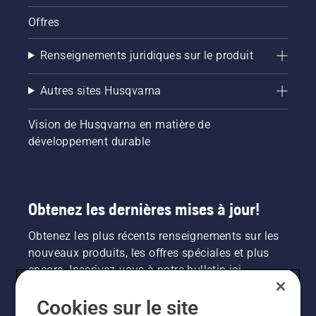
reste
mélange
Offres
saine et
d’éthanol
luxuriante.
dans
Renseignements juridiques sur le produit
votre
équipement
motorisé
Autres sites Husqvarna
pour
l’extérieur,
Vision de Husqvarna en matière de
comme
les
développement durable
tondeuses,
les
tronçonneuses,
les
Obtenez les dernières mises à jour!
coupe-
herbes
Obtenez les plus récents renseignements sur les
et les
nouveaux produits, les offres spéciales et plus
souffleuses
à
encore. Inscrivez-vous à notre bulletin ici.
feuilles,
vous
Cookies sur le site
INSCRIPTION À LA NEWSLETTER
risquez