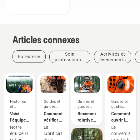
Articles connexes
Soin
Activités et
Foresterie
professionnel
événements
des arbres
Histoires
Guides et
Guides et
Guides et
et
guides
guides
guides
inspiration
pratiques
pratiques
pratiques
Voici
Comment
Recommandations
Comment
l’équipe
vérifier si
relatives
ouvrir le
H de
la
aux
bouchon
Notre
La
Le
Husqvarna,
lubrification
limes et
du
équipe H
lubrification
couvercle
nos
de la
au
Chainsaw
réservoir
est un
de la
rabattable