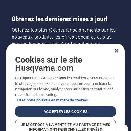
fonctionne.
Obtenez les dernières mises à jour!
Obtenez les plus récents renseignements sur les
nouveaux produits, les offres spéciales et plus
encore. Inscrivez-vous à notre bulletin ici.
Cookies sur le site
INSCRIPTION À LA NEWSLETTER
Husqvarna.com
En cliquant sur « Accepter tous les cookies », vous acceptez
le stockage de cookies sur votre appareil pour améliorer la
navigation sur le site, analyser son utilisation et contribuer à
nos efforts de marketing.
Lisez notre politique en matière de cookies
ACCEPTER LES COOKIES
©2026 Husqvarna AB (publ.). En raison de
JE M’OPPOSE À LA VENTE ET AU PARTAGE DE MES
l'amélioration continue, le produit peut légèrement
INFORMATIONS PERSONNELLES PRIVÉES