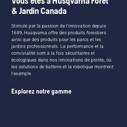
Vous êtes à Husqvarna Forêt
charge.​
marque
système
En plus
ci-
de
& Jardin Canada
du
dessous.
lubrification
nettoyage
de
régulier,
chaîne
Stimulé par la passion de l’innovation depuis
nous
de
1689, Husqvarna offre des produits forestiers
recommandons
tronçonneuse
ainsi que des produits pour les parcs et les
que
fonctionne
votre
jardins professionnels. La performance et la
correctement.
robot-
Vérifiez
convivialité sont à la fois sécuritaires et
tondeuse
d’abord
écologiques dans nos innovations de pointe, où
soit
votre
les solutions de batterie et la robotique montrent
nettoyé
niveau
l’exemple.
en
d’huile.
profondeur
Démarrez
et de
votre
Explorez notre gamme
façon
tronçonneuse
professionnelle
et
chez
assurez-
votre
vous que
concessionnaire
le frein
après
de
chaque
chaîne