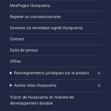
saison.
est
MesPages Husqvarna
désactivé.
Faites
Repérer un concessionnaire
tourner
le
Devenez un revendeur agréé Husqvarna
moteur
de la
tronçonneuse
Contact
à
quelques
Salle de presse
centimètres
du tronc
Offres
d’un
arbre.
Renseignements juridiques sur le produit
L’huile
sur le
coffre
Autres sites Husqvarna
indique
que le
Vision de Husqvarna en matière de
dispositif
développement durable
de
lubrification