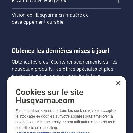
Autres sites Husqvarna
Vision de Husqvarna en matière de
développement durable
Obtenez les dernières mises à jour!
Obtenez les plus récents renseignements sur les
nouveaux produits, les offres spéciales et plus
encore. Inscrivez-vous à notre bulletin ici.
Cookies sur le site
INSCRIPTION À LA NEWSLETTER
Husqvarna.com
En cliquant sur « Accepter tous les cookies », vous acceptez
le stockage de cookies sur votre appareil pour améliorer la
navigation sur le site, analyser son utilisation et contribuer à
nos efforts de marketing.