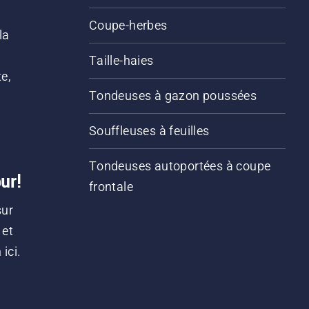
s
Coupe-herbes
la
Taille-haies
e,
Tondeuses à gazon poussées
Souffleuses à feuilles
Tondeuses autoportées à coupe
ur!
frontale
sur
 et
ici.