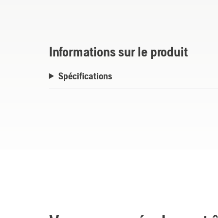
conception de la turbine alignée favorise u
efficacité maximales. Offert avec un sac 
sac triple (capacité de 9 boisseaux).
Informations sur le produit
Spécifications