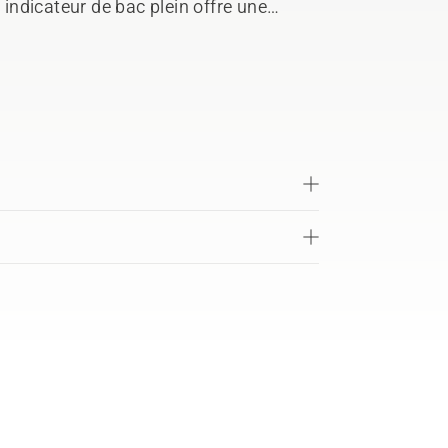
 indicateur de bac plein offre une
on double (capacité de 6 boisseaux)