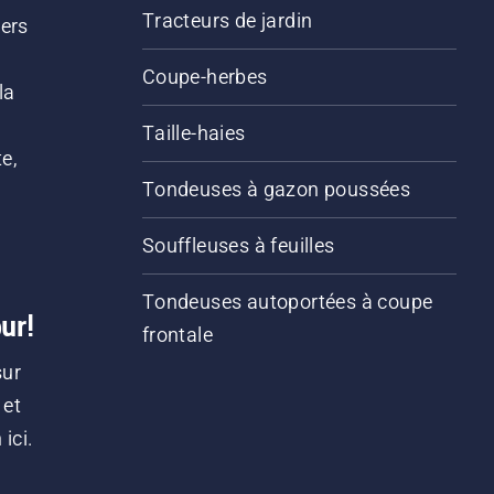
Tracteurs de jardin
iers
s
Coupe-herbes
la
Taille-haies
e,
Tondeuses à gazon poussées
Souffleuses à feuilles
Tondeuses autoportées à coupe
ur!
frontale
sur
 et
ici.