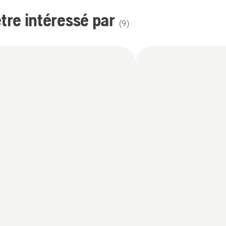
re intéressé par
(
9
)