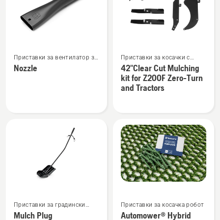
Вижте
Вижте
Приставки за вентилатор за
Приставки за косачки с
повече
повече
листа
нулев ъгъл на завиване
Nozzle
42"Clear Cut Mulching
подробности
подробности
kit for Z200F Zero-Turn
за
за
and Tractors
Nozzle
42"Clear
Cut
Mulching
kit
for
Z200F
Zero-
Turn
and
Вижте
Вижте
Tractors
Приставки за градински
Приставки за косачка робот
повече
повече
трактор
Mulch Plug
Automower® Hybrid
подробности
подробности