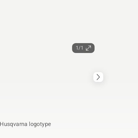
1/1
d Husqvarna logotype