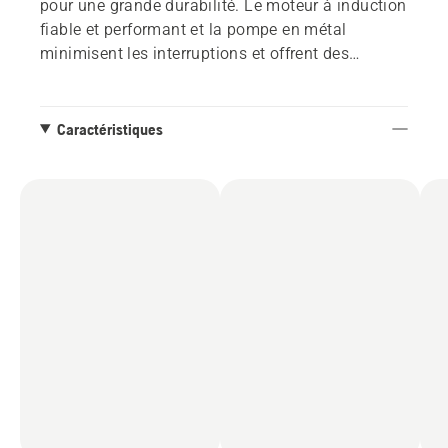
pour une grande durabilité. Le moteur à induction
fiable et performant et la pompe en métal
minimisent les interruptions et offrent des
performances de premier ordre. Des capteurs
intelligents et un écran numérique vous tiennent
au courant des indications d'erreur, des données
Caractéristiques
sur le produit et des instructions détaillées. Le
nettoyage de tous les types de surfaces - du
rinçage léger avec la buse basse pression aux
tâches plus exigeantes - se fait sans effort. Grâce
à la nouvelle lance Multi 3 en 1, vous pouvez
passer rapidement d'une tâche à l'autre, car il est
possible de changer de buse en un seul clic.
Conçu avec un rangement pratique à bord, vous
avez tout ce dont vous avez besoin à portée de
main
Le PW 370 est compatible avec plusieurs
accessoires, et lorsque le travail est terminé,