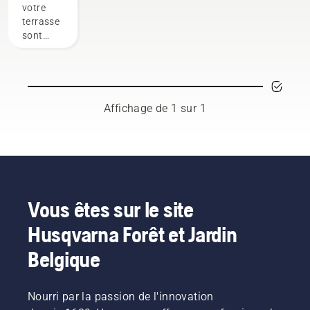
– 5
votre
méthodes
terrasse
sont
ternes et
recouvertes
de
mousse,
d'algues
Affichage de 1 sur 1
et de
lichen ?
Voici
cinq
façons
de leur
redonner
Vous êtes sur le site
de
Husqvarna Forêt et Jardin
l'éclat :
Belgique
Nourri par la passion de l'innovation