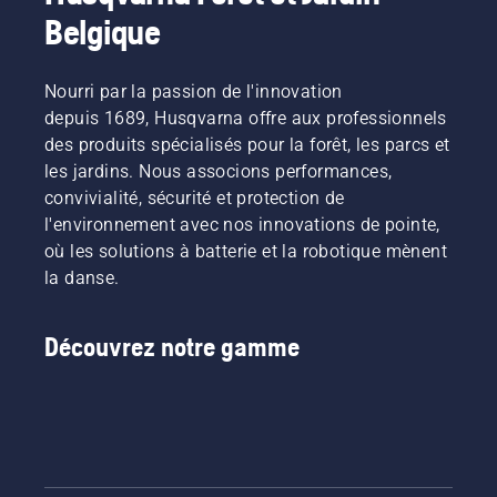
conditions
de
constituent
Belgique
poussiéreuses.
s'assurer
notre
L'huile
qu'elle se
équipe H,
peut être
déplace
et ce
Nourri par la passion de l'innovation
vidangée
autour
sont nos
de deux
depuis 1689, Husqvarna offre aux professionnels
du
utilisateurs
façons
guide-
les plus
des produits spécialisés pour la forêt, les parcs et
illustrées
chaîne
exigeants.
les jardins. Nous associons performances,
dans
sans
convivialité, sécurité et protection de
cette
friction.
l'environnement avec nos innovations de pointe,
vidéo.
Cela
où les solutions à batterie et la robotique mènent
prolonge
la durée
la danse.
de vie du
guide-
chaîne et
Découvrez notre gamme
de la
chaîne.
Suivez
les
instructions
de cette
courte