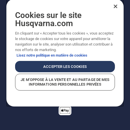
et
assurez-
Cookies sur le site
vous que
le frein
Husqvarna.com
de
chaîne
En cliquant sur « Accepter tous les cookies », vous acceptez
est
© Husqvarna AB (publ). Tous droits réservés. Les prix
le stockage de cookies sur votre appareil pour améliorer la
desserré.
indiqués sont des prix de vente conseillés. Tous les prix
navigation sur le site, analyser son utilisation et contribuer à
Faites
indiqués sont des prix de vente recommandés (TVA
nos efforts de marketing.
tourner
incluse), sauf si le produit est disponible pour un achat
Lisez notre politique en matière de cookies
le
direct.
Politique relative aux cookies
moteur
Conditions d'utilisation
ACCEPTER LES COOKIES
Avis de confidentialité
Imprint
de la
Signalement de violations présumées
tronçonneuse
JE M’OPPOSE À LA VENTE ET AU PARTAGE DE MES
à
INFORMATIONS PERSONNELLES PRIVÉES
quelques
centimètres
du tronc
d'un
arbre. La
présence
d'huile