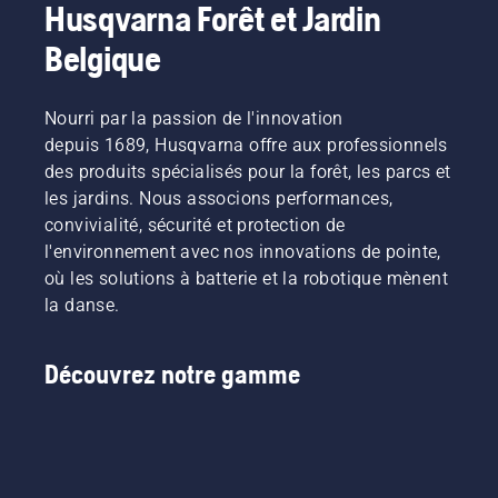
Husqvarna Forêt et Jardin
coupe et
Ils
de
de
constituent
conditions
Belgique
s'assurer
notre
poussiéreuses.
qu'elle se
équipe H,
L'huile
déplace
et ce
peut être
Nourri par la passion de l'innovation
autour
sont nos
vidangée
du
depuis 1689, Husqvarna offre aux professionnels
utilisateurs
de deux
guide-
les plus
façons
des produits spécialisés pour la forêt, les parcs et
chaîne
exigeants.
illustrées
les jardins. Nous associons performances,
sans
dans
convivialité, sécurité et protection de
friction.
cette
l'environnement avec nos innovations de pointe,
Cela
vidéo.
prolonge
où les solutions à batterie et la robotique mènent
la durée
la danse.
de vie du
guide-
chaîne et
Découvrez notre gamme
de la
chaîne.
Suivez
les
instructions