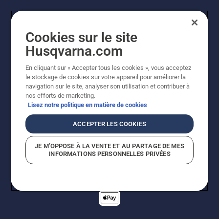
tronçonneuse
et
assurez-
Cookies sur le site
vous que
le frein
Husqvarna.com
de
chaîne
En cliquant sur « Accepter tous les cookies », vous acceptez
est
© Husqvarna AB (publ). Tous droits réservés. Les prix
le stockage de cookies sur votre appareil pour améliorer la
desserré.
indiqués sont des prix de vente conseillés. Tous les prix
navigation sur le site, analyser son utilisation et contribuer à
Faites
indiqués sont des prix de vente recommandés (TVA
nos efforts de marketing.
tourner
incluse), sauf si le produit est disponible pour un achat
Lisez notre politique en matière de cookies
le
direct.
moteur
Politique relative aux cookies
Conditions d'utilisation
ACCEPTER LES COOKIES
Avis de confidentialité
Imprint
de la
Signalement de violations présumées
tronçonneuse
JE M’OPPOSE À LA VENTE ET AU PARTAGE DE MES
à
INFORMATIONS PERSONNELLES PRIVÉES
quelques
centimètres
du tronc
d'un
arbre. La
présence