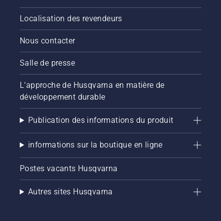
de cette
courte
Localisation des revendeurs
vidéo
pour
savoir
Nous contacter
comment
vérifier
Salle de presse
que le
système
L'approche de Husqvarna en matière de
de
développement durable
lubrification
de votre
chaîne
Publication des informations du produit
de
tronçonneuse
informations sur la boutique en ligne
fonctionne
correctement.
Postes vacants Husqvarna
Vérifiez
d'abord
le niveau
Autres sites Husqvarna
d'huile.
Démarrez
la