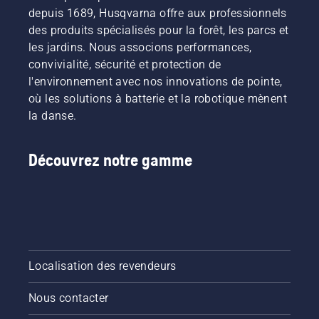
de deux
depuis 1689, Husqvarna offre aux professionnels
du
utilisateurs
façons
guide-
les plus
des produits spécialisés pour la forêt, les parcs et
illustrées
chaîne
exigeants.
les jardins. Nous associons performances,
dans
sans
convivialité, sécurité et protection de
cette
friction.
l'environnement avec nos innovations de pointe,
vidéo.
Cela
où les solutions à batterie et la robotique mènent
prolonge
la durée
la danse.
de vie du
guide-
chaîne et
Découvrez notre gamme
de la
chaîne.
Suivez
les
instructions
de cette
courte
Localisation des revendeurs
vidéo
pour
Nous contacter
savoir
comment