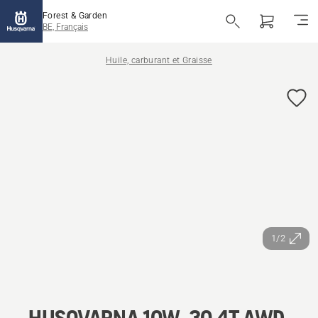
Forest & Garden
BE, Français
Huile, carburant et Graisse
1/2
HUSQVARNA 10W-30 4T AWD