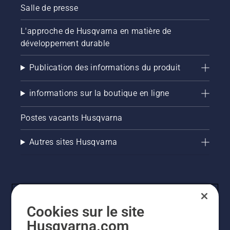
vérifier
Salle de presse
que le
système
L'approche de Husqvarna en matière de
de
développement durable
lubrification
de votre
chaîne
Publication des informations du produit
de
tronçonneuse
informations sur la boutique en ligne
fonctionne
correctement.
Postes vacants Husqvarna
Vérifiez
d'abord
le niveau
Autres sites Husqvarna
d'huile.
Démarrez
la
tronçonneuse
et
assurez-
Cookies sur le site
vous que
le frein
Husqvarna.com