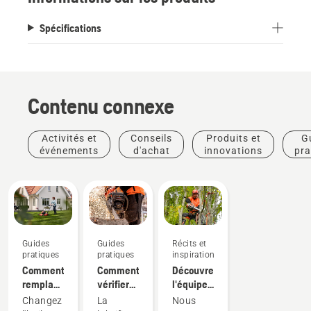
Spécifications
Contenu connexe
Activités et
Conseils
Produits et
G
événements
d'achat
innovations
pra
Guides
Guides
Récits et
pratiques
pratiques
inspiration
Comment
Comment
Découvrez
remplacer
vérifier
l'équipe
l'huile de
que la
H
Changez
La
Nous