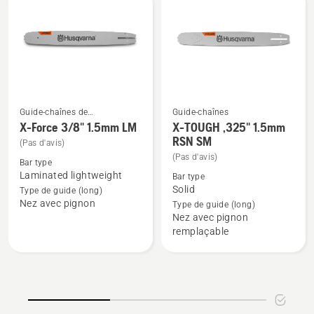
laminée
SM
Petite
Guide-chaînes de
Guide-chaînes
tronçonneuses
X-Force 3/8" 1.5mm LM
X-TOUGH ,325" 1.5mm
Voir
Voir
RSN SM
(Pas d'avis)
plus
plus
(Pas d'avis)
de
de
Bar type
Laminated lightweight
Bar type
détails
détails
Solid
Type de guide (long)
sur
sur
Nez avec pignon
Type de guide (long)
X-
X-
Nez avec pignon
Force
TOUGH
remplaçable
3/8"
,325"
1.5mm
1.5mm
LM
RSN
SM