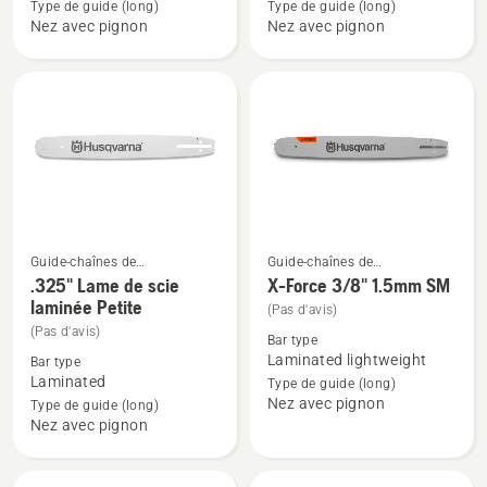
X-
X-
Type de guide (long)
Type de guide (long)
Nez avec pignon
Nez avec pignon
Force
Force
.325"
.325"
1.3mm
1.5mm
PIXEL
SM
SM
Guide-chaînes de
Guide-chaînes de
Voir
Voir
tronçonneuses
tronçonneuses
.325" Lame de scie
X-Force 3/8" 1.5mm SM
plus
plus
laminée Petite
(Pas d'avis)
de
de
(Pas d'avis)
Bar type
détails
détails
Laminated lightweight
Bar type
sur
sur
Laminated
Type de guide (long)
Nez avec pignon
.325"
X-
Type de guide (long)
Nez avec pignon
Lame
Force
de
3/8"
scie
1.5mm