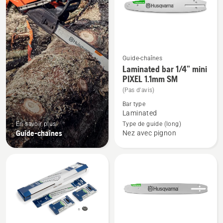
produits
Guide-chaînes
Voir
Laminated bar 1/4” mini
plus
PIXEL 1.1mm SM
de
(Pas d'avis)
détails
Bar type
sur
Laminated
Laminated
En savoir plus
Type de guide (long)
Guide-chaînes
Nez avec pignon
bar
1/4”
mini
PIXEL
1.1mm
SM