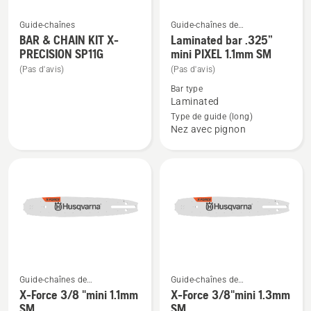
Guide-chaînes
Guide-chaînes de
Voir
Voir
tronçonneuses
BAR & CHAIN KIT X-
Laminated bar .325”
plus
plus
PRECISION SP11G
mini PIXEL 1.1mm SM
de
de
(Pas d'avis)
(Pas d'avis)
détails
détails
Bar type
sur
sur
Laminated
BAR
Laminated
Type de guide (long)
Nez avec pignon
&
bar
CHAIN
.325”
KIT
mini
X-
PIXEL
PRECISION
1.1mm
SP11G
SM
Guide-chaînes de
Guide-chaînes de
Voir
Voir
tronçonneuses
tronçonneuses
X-Force 3/8 "mini 1.1mm
X-Force 3/8"mini 1.3mm
plus
plus
SM
SM