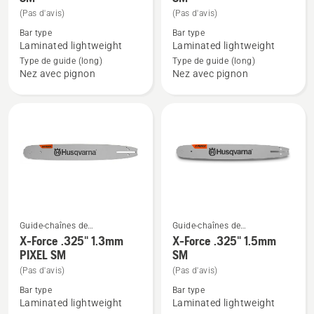
de
de
(Pas d'avis)
(Pas d'avis)
détails
détails
Bar type
Bar type
sur
sur
Laminated lightweight
Laminated lightweight
X-
X-
Type de guide (long)
Type de guide (long)
Nez avec pignon
Nez avec pignon
Force
Force
3/8
3/8"mini
"mini
1.3mm
1.1mm
SM
SM
Guide-chaînes de
Guide-chaînes de
Voir
Voir
tronçonneuses
tronçonneuses
X-Force .325" 1.3mm
X-Force .325" 1.5mm
plus
plus
PIXEL SM
SM
de
de
(Pas d'avis)
(Pas d'avis)
détails
détails
Bar type
Bar type
sur
sur
Laminated lightweight
Laminated lightweight