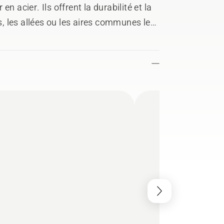
n acier. Ils offrent la durabilité et la
rs, les allées ou les aires communes les
us lourdes, jour après jour. Les
es seules souffleuses à neige à
 avec des systèmes de piste pour