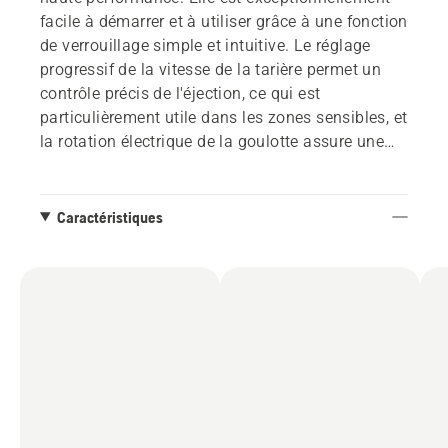
facile à démarrer et à utiliser grâce à une fonction
de verrouillage simple et intuitive. Le réglage
progressif de la vitesse de la tarière permet un
contrôle précis de l'éjection, ce qui est
particulièrement utile dans les zones sensibles, et
la rotation électrique de la goulotte assure une
utilisation rapide et ergonomique. La rotation
électrique de la goulotte assure une utilisation
rapide et ergonomique. Parmi les autres
Caractéristiques
caractéristiques conviviales, citons une poignée
repliable qui facilite le rangement et un éclairage
LED pour une excellente lumière de travail et une
bonne visibilité dans l'obscurité. La ST 253i fait
partie du système flexible 36V BLi-X de
Husqvarna, qui permet d'utiliser une seule
batterie pour plusieurs outils.