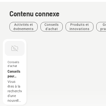
Contenu connexe
Activités et
Conseils
Produits et
G
événements
d'achat
innovations
pra
Conseils
d'achat
Conseils
pour
l'achat
Vous
d'une
êtes à la
fraise à
recherche
neige
d'une
nouvelle
fraise à