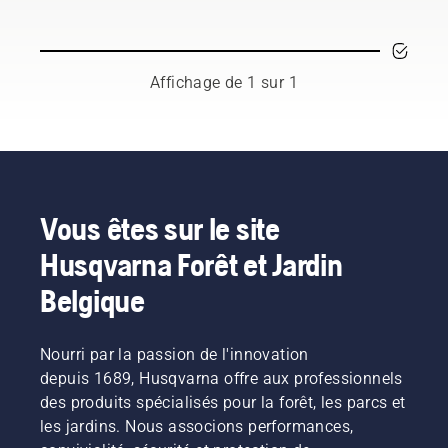
neige ?
Voici
quelques
critères
Affichage de 1 sur 1
à
prendre
en
compte
avant
l'achat.
Vous êtes sur le site
Husqvarna Forêt et Jardin
Belgique
Nourri par la passion de l'innovation
depuis 1689, Husqvarna offre aux professionnels
des produits spécialisés pour la forêt, les parcs et
les jardins. Nous associons performances,