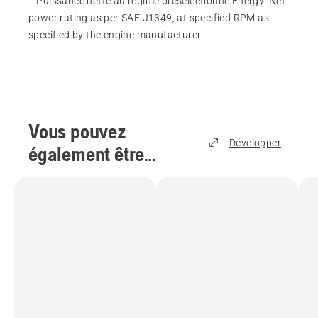
Puissance nette au regime préselectionné Energy
:
Net
power rating as per SAE J1349, at specified RPM as
specified by the engine manufacturer
Vous pouvez
Développer
également être
intéressé par
(
6
)