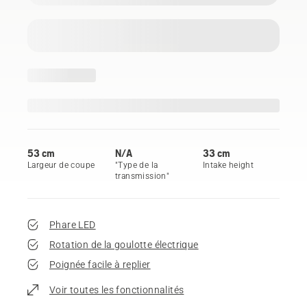
53 cm
N/A
33 cm
Largeur de coupe
"Type de la
Intake height
transmission"
Phare LED
Rotation de la goulotte électrique
Poignée facile à replier
Voir toutes les fonctionnalités