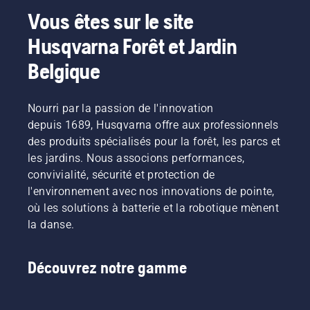
aux
responsable
batterie
fatigue
Vous êtes sur le site
produits
produit
lors de la
lors de
Husqvarna Forêt et Jardin
alimentés
pour les
coupe
l'utilisation,
par
machines
d'herbe
ce qui
Belgique
batterie,
portatives
fine. Il
vous
ce
électriques
vous
permet
problème
et à
suffit
de
Nourri par la passion de l'innovation
est
batterie
d'appuyer
travailler
considérablement
depuis 1689, Husqvarna offre aux professionnels
chez
sur un
plus
réduit.
Husqvarna.
bouton
longtemps
des produits spécialisés pour la forêt, les parcs et
du
sans
les jardins. Nous associons performances,
coupe-
interruption.
convivialité, sécurité et protection de
bordures
l'environnement avec nos innovations de pointe,
à
où les solutions à batterie et la robotique mènent
batterie
pour
la danse.
activer
et
désactiver
Découvrez notre gamme
le mode
savE.