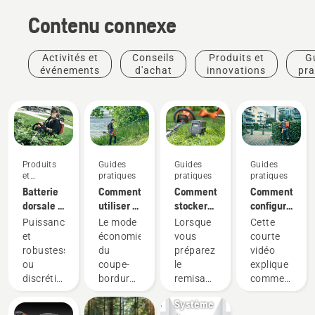
Contenu connexe
Activités et
Conseils
Produits et
G
événements
d'achat
innovations
pra
Produits
Guides
Guides
Guides
et
pratiques
pratiques
pratiques
innovations
Batterie
Comment
Comment
Comment
dorsale :
utiliser le
stocker
configurer
Une
mode
votre
et
Puissance
Le mode
Lorsque
Cette
révolution
savE sur
batterie
installer
et
économie
vous
courte
pour les
votre
Husqvarna
correctement
robustesse,
du
préparez
vidéo
outils
coupe-
pendant
la
Produits
ou
coupe-
le
explique
électriques
bordures
l'hiver
batterie
et
discrétion
bordures
remisage
comment
portatifs
à
dorsale
innovations
et
à
hivernal
configurer
sur
batterie
Système
durabilité ?
batterie
de vos
et régler