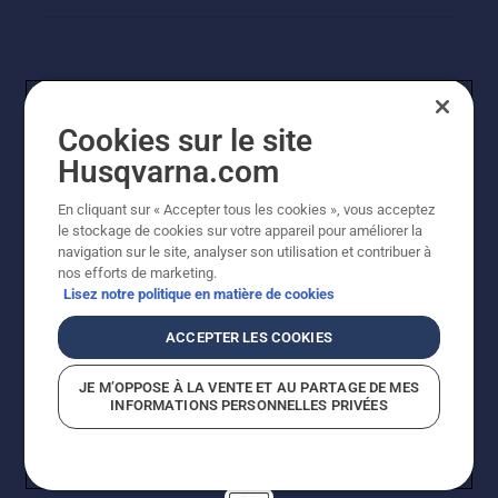
Cookies sur le site
Husqvarna.com
En cliquant sur « Accepter tous les cookies », vous acceptez
© Husqvarna AB (publ). Tous droits réservés. Les prix
le stockage de cookies sur votre appareil pour améliorer la
indiqués sont des prix de vente conseillés. Tous les prix
navigation sur le site, analyser son utilisation et contribuer à
indiqués sont des prix de vente recommandés (TVA
nos efforts de marketing.
incluse), sauf si le produit est disponible pour un achat
Lisez notre politique en matière de cookies
direct.
Politique relative aux cookies
Conditions d'utilisation
ACCEPTER LES COOKIES
Avis de confidentialité
Imprint
Signalement de violations présumées
JE M’OPPOSE À LA VENTE ET AU PARTAGE DE MES
INFORMATIONS PERSONNELLES PRIVÉES