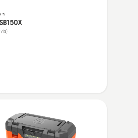
urs
SB150X
vis)
X