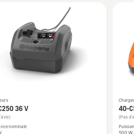
Voir
eurs
Charge
plus
C250 36 V
40-C
de
'avis)
(Pas d'a
détails
ance nominale
Puissan
sur
W
500 W