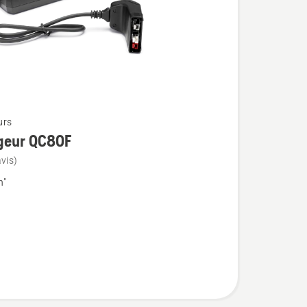
urs
geur QC80F
vis)
n"
r