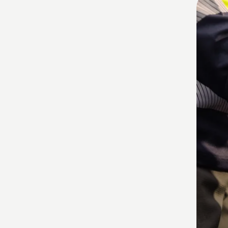
les
produ