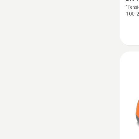
40-
"Tensi
100-
C250
36 V