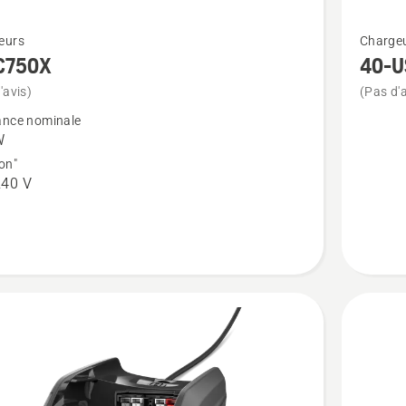
Voir
eurs
Charge
plus
C750X
40-U
de
'avis)
(Pas d'a
détails
ance nominale
sur
W
40-
on"
240 V
USB150