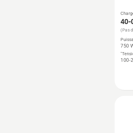
Voir
Charg
plus
40-
de
(Pas d
détails
Puiss
sur
750 
40-
"Tensi
100-
C750X