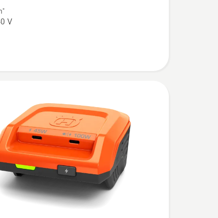
n"
0 V