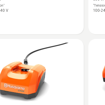
40-
on"
"Tensio
240 V
100-24
C500X