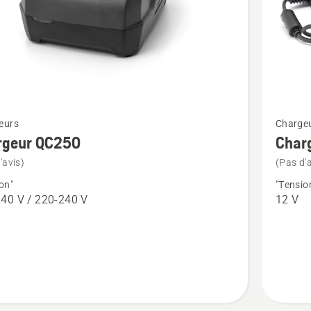
Voir
eurs
Charge
plus
rgeur QC250
Char
de
'avis)
(Pas d'a
détails
on"
"Tensio
sur
40 V / 220-240 V
12 V
ur
Chargeu
QC80F