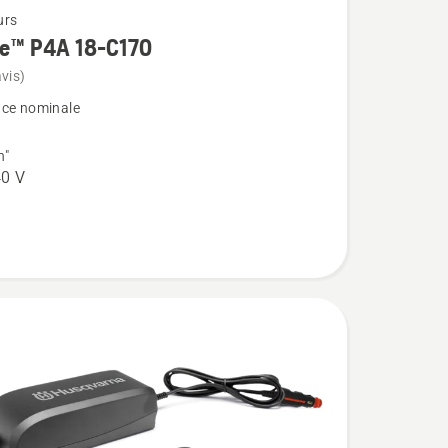
urs
re™ P4A 18-C170
vis)
ce nominale
n"
0 V