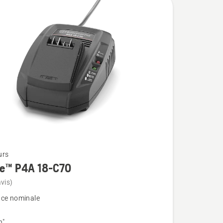
urs
re™ P4A 18-C70
vis)
ce nominale
n"