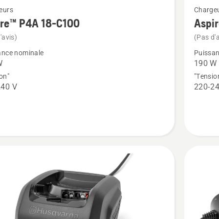
eurs
Charge
plus
ire™ P4A 18-C100
Aspi
de
'avis)
(Pas d'a
détails
ance nominale
Puissan
sur
W
190 W
™
Aspire™
on"
"Tensio
240 V
220-24
P4A
18-
C170