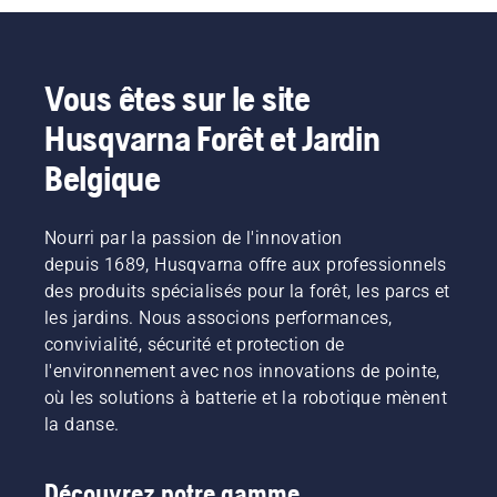
leur
explique
la durée
confortable
travail.
Johan
de vie de
et réduit
Grâce
Svennung,
la
la
aux
responsable
batterie
fatigue
Vous êtes sur le site
produits
produit
lors de la
lors de
Husqvarna Forêt et Jardin
alimentés
pour les
coupe
l'utilisation,
par
machines
d'herbe
ce qui
Belgique
batterie,
portatives
fine. Il
vous
ce
électriques
vous
permet
problème
et à
suffit
de
Nourri par la passion de l'innovation
est
batterie
d'appuyer
travailler
considérablement
depuis 1689, Husqvarna offre aux professionnels
chez
sur un
plus
réduit.
Husqvarna.
bouton
longtemps
des produits spécialisés pour la forêt, les parcs et
du
sans
les jardins. Nous associons performances,
coupe-
interruption.
convivialité, sécurité et protection de
bordures
l'environnement avec nos innovations de pointe,
à
où les solutions à batterie et la robotique mènent
batterie
pour
la danse.
activer
et
désactiver
Découvrez notre gamme