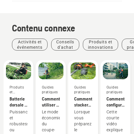
Contenu connexe
Activités et
Conseils
Produits et
G
événements
d'achat
innovations
pra
Produits
Guides
Guides
Guides
et
pratiques
pratiques
pratiques
innovations
Batterie
Comment
Comment
Comment
dorsale :
utiliser le
stocker
configurer
Une
mode
votre
et
Puissance
Le mode
Lorsque
Cette
révolution
savE sur
batterie
installer
et
économie
vous
courte
pour les
votre
Husqvarna
correctement
robustesse,
du
préparez
vidéo
outils
coupe-
pendant
la
Produits
ou
coupe-
le
explique