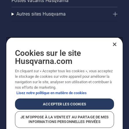
Postes vacants Husqvarna
Autres sites Husqvarna
Cookies sur le site
Husqvarna.com
En cliquant sur « Accepter tous les cookies », vous acceptez
© Husqvarna AB (publ). Tous droits réservés. Les prix
le stockage de cookies sur votre appareil pour améliorer la
indiqués sont des prix de vente conseillés. Tous les prix
navigation sur le site, analyser son utilisation et contribuer à
indiqués sont des prix de vente recommandés (TVA
nos efforts de marketing.
incluse), sauf si le produit est disponible pour un achat
Lisez notre politique en matière de cookies
direct.
Politique relative aux cookies
Conditions d'utilisation
ACCEPTER LES COOKIES
Avis de confidentialité
Imprint
Signalement de violations présumées
JE M’OPPOSE À LA VENTE ET AU PARTAGE DE MES
INFORMATIONS PERSONNELLES PRIVÉES