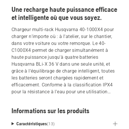
Une recharge haute puissance efficace
et intelligente où que vous soyez.
Chargeur multi-rack Husqvarna 40-1000X4 pour
charger n'importe où : à l'atelier, sur le chantier,
dans votre voiture ou votre remorque. Le 40-
C1000X4 permet de charger simultanément à
haute puissance jusqu'à quatre batteries
Husqvarna BLi-X 36 V dans une seule unité, et
grâce à l'équilibrage de charge intelligent, toutes
les batteries seront chargées rapidement et
efficacement. Conforme à la classification IPX4
pour la résistance à l'eau pour une utilisation
dans toutes les conditions météorologiques.
Chargeur, boîte de transport et stockage : les
Informations sur les produits
chargeurs multi-racks offrent une configuration
tout-en-un pour une manipulation rapide des
Caractéristiques
(
13
)
batteries. Les piles ne sont pas incluses.