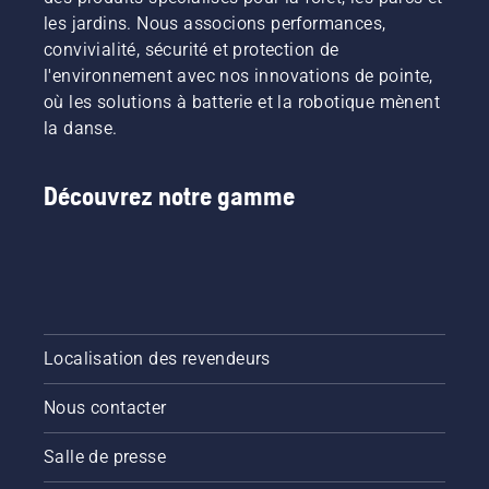
du
sans
les jardins. Nous associons performances,
coupe-
interruption.
convivialité, sécurité et protection de
bordures
l'environnement avec nos innovations de pointe,
à
où les solutions à batterie et la robotique mènent
batterie
pour
la danse.
activer
et
désactiver
Découvrez notre gamme
le mode
savE.
Localisation des revendeurs
Nous contacter
Salle de presse