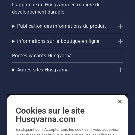
L'approche de Husqvarna en matière de
développement durable
Publication des informations du produit
informations sur la boutique en ligne
Postes vacants Husqvarna
Autres sites Husqvarna
Cookies sur le site
Husqvarna.com
En cliquant sur « Accepter tous les cookies », vous acceptez
© Husqvarna AB (publ). Tous droits réservés. Les prix