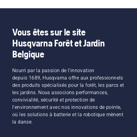
perturber
préserver
plus
supérieure »,
leur
la durée
confortable
explique
travail.
de vie de
et réduit
Johan
Grâce
la
la
Svennung,
aux
batterie
fatigue
responsable
Vous êtes sur le site
produits
lors de la
lors de
produit
Husqvarna Forêt et Jardin
alimentés
coupe
l'utilisation,
pour les
par
d'herbe
ce qui
machines
Belgique
batterie,
fine. Il
vous
portatives
ce
vous
permet
électriques
problème
suffit
de
et à
Nourri par la passion de l'innovation
est
d'appuyer
travailler
batterie
considérablement
depuis 1689, Husqvarna offre aux professionnels
sur un
plus
chez
réduit.
bouton
longtemps
Husqvarna.
des produits spécialisés pour la forêt, les parcs et
du
sans
les jardins. Nous associons performances,
coupe-
interruption.
convivialité, sécurité et protection de
bordures
l'environnement avec nos innovations de pointe,
à
où les solutions à batterie et la robotique mènent
batterie
pour
la danse.
activer
et