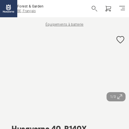
Forest & Garden
BE, Français
Équipements à batterie
1/3
Husqvarna 40-B140X