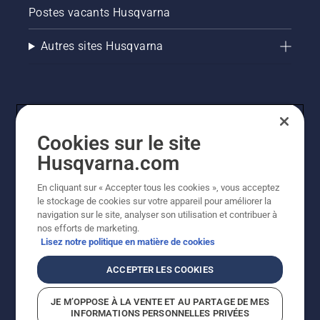
Postes vacants Husqvarna
Autres sites Husqvarna
Cookies sur le site
Husqvarna.com
En cliquant sur « Accepter tous les cookies », vous acceptez
© Husqvarna AB (publ). Tous droits réservés. Les prix
le stockage de cookies sur votre appareil pour améliorer la
indiqués sont des prix de vente conseillés. Tous les prix
navigation sur le site, analyser son utilisation et contribuer à
indiqués sont des prix de vente recommandés (TVA
nos efforts de marketing.
incluse), sauf si le produit est disponible pour un achat
Lisez notre politique en matière de cookies
direct.
Politique relative aux cookies
Conditions d'utilisation
ACCEPTER LES COOKIES
Avis de confidentialité
Imprint
Signalement de violations présumées
JE M’OPPOSE À LA VENTE ET AU PARTAGE DE MES
INFORMATIONS PERSONNELLES PRIVÉES