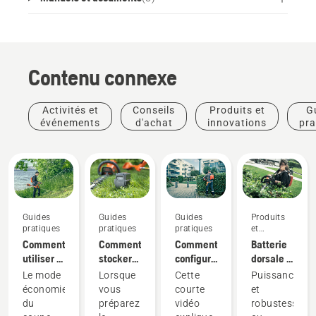
Contenu connexe
Activités et
Conseils
Produits et
G
événements
d'achat
innovations
pra
Guides
Guides
Guides
Produits
pratiques
pratiques
pratiques
et
innovations
Comment
Comment
Comment
Batterie
utiliser le
stocker
configurer
dorsale :
mode
votre
et
Une
Le mode
Lorsque
Cette
Puissance
savE sur
batterie
installer
révolution
économie
vous
courte
et
votre
Husqvarna
correctement
pour les
du
préparez
vidéo
robustesse,
coupe-
pendant
la
outils
Produits