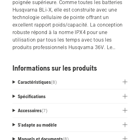
poignée supérieure. Comme toutes les batteries
Husqvarna BLi-X, elle est construite avec une
technologie cellulaire de pointe offrant un
excellent rapport poids/capacité. La conception
robuste répond à la norme IPX4 pour une
utilisation par tous les temps avec tous les
produits professionnels Husqvarna 36V. Le
système ActiveCool refroidit la batterie pendant
le fonctionnement et la charge. Prêt à se
Informations sur les produits
connecter avec Husqvarna Fleet Services.
Caractéristiques
(
8
)
Spécifications
Accessoires
(
7
)
S'adapte au modèle
Manuels et documents
(
8
)