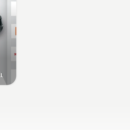
machines portatives
électriques et à batterie
chez Husqvarna.
LL