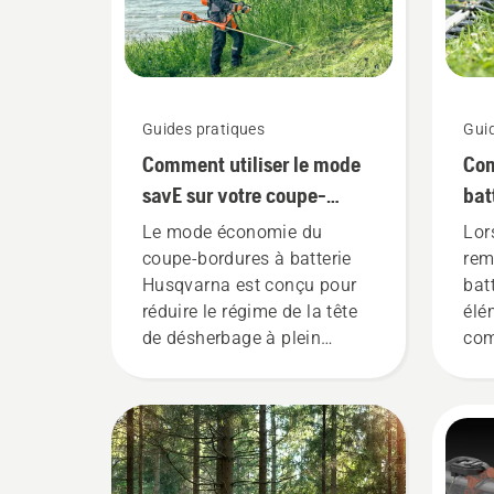
Guides pratiques
Gui
Comment utiliser le mode
Com
savE sur votre coupe-
bat
bordures à batterie
pen
Le mode économie du
Lor
coupe-bordures à batterie
rem
Husqvarna est conçu pour
batt
réduire le régime de la tête
élé
de désherbage à plein
com
régime, tout en conservant
leu
le couple pour permettre à
l'utilisateur de préserver la
durée de vie de la batterie
lors de la coupe d'herbe