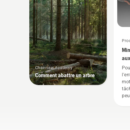
fine. Il vous suffit d'appuyer
sur un bouton du coupe-
bordures à batterie pour
activer et désactiver le mode
savE.
Prod
Min
aux
Pou
Chainsaw Academy
Comment abattre un arbre
l'e
mot
tâc
peu
tra
ali
pro
con