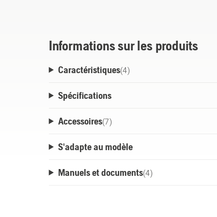
charge rapide, et d'un indicateur de charge
600 fois.
Informations sur les produits
Caractéristiques
(
4
)
Spécifications
Accessoires
(
7
)
S'adapte au modèle
Manuels et documents
(
4
)