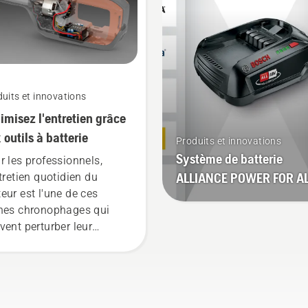
ce qui vous permet de
travailler plus longtemps
sans interruption.
uits et innovations
imisez l'entretien grâce
 outils à batterie
Produits et innovations
Système de batterie
r les professionnels,
ALLIANCE POWER FOR A
ntretien quotidien du
eur est l'une de ces
hes chronophages qui
vent perturber leur
vail. Grâce aux produits
mentés par batterie, ce
blème est
sidérablement réduit.