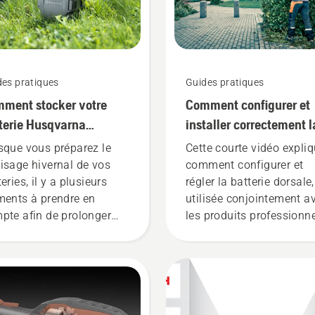
des pratiques
Guides pratiques
ment stocker votre
Comment configurer et
terie Husqvarna
installer correctement l
dant l'hiver
batterie dorsale
sque vous préparez le
Cette courte vidéo expli
isage hivernal de vos
comment configurer et
eries, il y a plusieurs
régler la batterie dorsale,
ments à prendre en
utilisée conjointement a
pte afin de prolonger
les produits professionn
r durée de vie.
à batterie Husqvarna. U
batterie dorsale bien aju
garantit une installation
plus confortable et réduit
fatigue lors de l'utilisatio