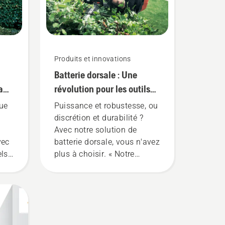
Produits et innovations
Batterie dorsale : Une
a
révolution pour les outils
électriques portatifs sur
que
Puissance et robustesse, ou
batterie
discrétion et durabilité ?
Avec notre solution de
vec
batterie dorsale, vous n'avez
els
plus à choisir. « Notre
ne
gamme de produits à
stée
batterie passe à la
puissance supérieure »,
 la
explique Johan Svennung,
n,
responsable produit pour les