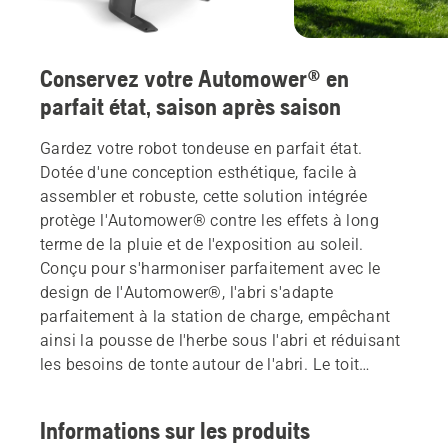
Conservez votre Automower® en
parfait état, saison après saison
Gardez votre robot tondeuse en parfait état.
Dotée d'une conception esthétique, facile à
assembler et robuste, cette solution intégrée
protège l'Automower® contre les effets à long
terme de la pluie et de l'exposition au soleil.
Conçu pour s'harmoniser parfaitement avec le
design de l'Automower®, l'abri s'adapte
parfaitement à la station de charge, empêchant
ainsi la pousse de l'herbe sous l'abri et réduisant
les besoins de tonte autour de l'abri. Le toit
réglable permet d'accéder rapidement et
facilement à votre robot tondeuse et à la station
Informations sur les produits
de charge, et peut également être retiré et remisé