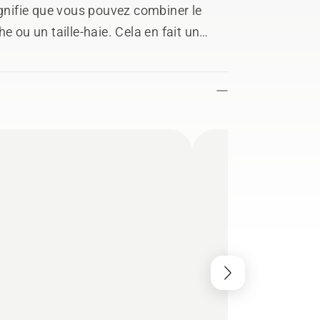
ignifie que vous pouvez combiner le
e ou un taille-haie. Cela en fait un
pérations en fonction de la tâche à
'une portée allant jusqu'à 4 m et d'un
end la batterie et le chargeur.