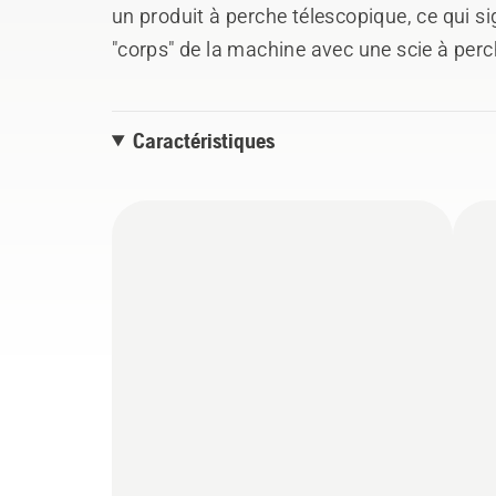
un produit à perche télescopique, ce qui s
"corps" de la machine avec une scie à perch
outil polyvalent et utile pour différentes o
accomplir. Équipé d'un tube télescopique d
Caractéristiques
arbre fendu pour un transport facile. Compr