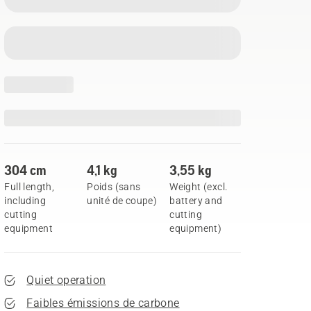
304 cm
4,1 kg
3,55 kg
Full length,
Poids (sans
Weight (excl.
including
unité de coupe)
battery and
cutting
cutting
equipment
equipment)
Quiet operation
Faibles émissions de carbone