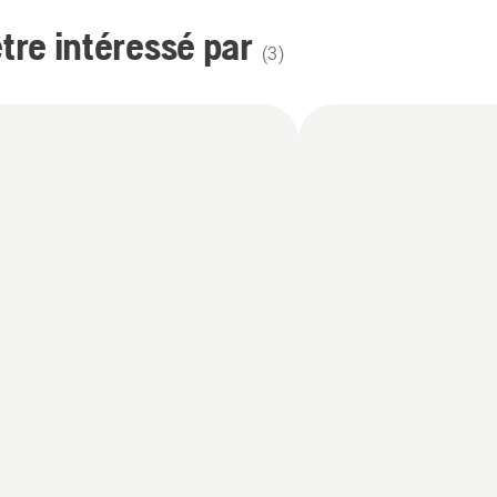
re intéressé par
(
3
)