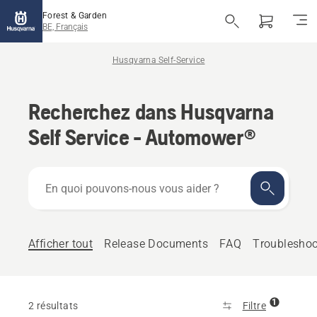
Forest & Garden
BE, Français
Husqvarna Self-Service
Recherchez dans Husqvarna
Self Service - Automower®
En
quoi
pouvons-
nous
vous
Afficher tout
Release Documents
FAQ
Troubleshoo
aider ?
1
2 résultats
Filtre