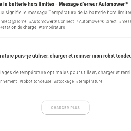
 la batterie hors limites - Message d'erreur Automower®
e signifie le message Température de la batterie hors limites
.
onnect@Home
#Automower® Connect
#Automower® Direct
#mess
#station de charge
#température
ature puis-je utiliser, charger et remiser mon robot tonde
lages de température optimales pour utiliser, charger et remi
wer®, et apprenez à gérer l'entretien de votre pelouse en fo
onnement
#robot tondeuse
#stockage
#température
biante.
CHARGER PLUS