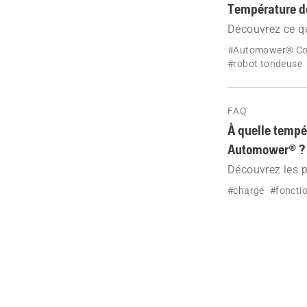
Température de
Découvrez ce qu
actions réaliser
#Automower® C
#robot tondeuse
FAQ
À quelle tempér
Automower® ?
Découvrez les p
tondeuse Automo
#charge
#foncti
température am