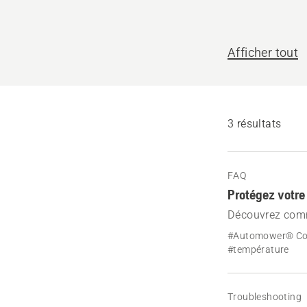
nous
vous
Afficher tout
aider ?
3 résultats
FAQ
Protégez votre
Découvrez comm
Découvrez les op
#Automower® C
charge et les é
#température
Troubleshooting