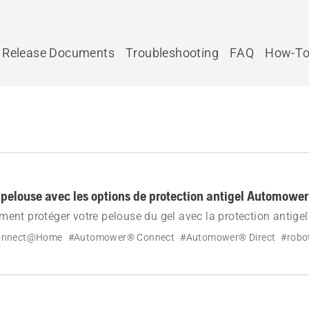
Release Documents
Troubleshooting
FAQ
How-To
 pelouse avec les options de protection antigel Automowe
ent protéger votre pelouse du gel avec la protection antig
tions de routine intelligente et basées sur le capteur, les m
onnect@Home
#Automower® Connect
#Automower® Direct
#robo
tapes de configuration.