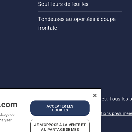
Souffleurs de feuilles
Tondeuses autoportées à coupe
frontale
s prix indiqués sont des prix de vente conseillés. Tous les p
a.com
 produit est disponible pour un achat direct.
ACCEPTER LES
COOKIES
Avis de confidentialité
Imprint
Signalement de violations présumée
ockage de
analyser
JE M’OPPOSE À LA VENTE ET
AU PARTAGE DE MES