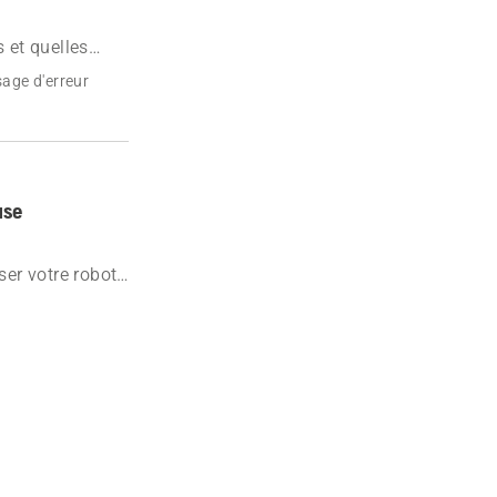
 et quelles
age d'erreur
use
ser votre robot
nction de la