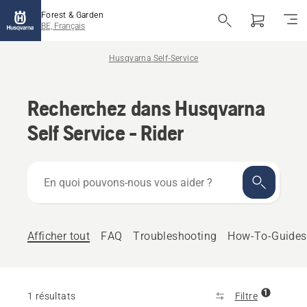
Forest & Garden
BE, Français
Husqvarna Self-Service
Recherchez dans Husqvarna
Self Service - Rider
En
quoi
pouvons-
nous
vous
Afficher tout
FAQ
Troubleshooting
How-To-Guides
aider ?
1
1 résultats
Filtre