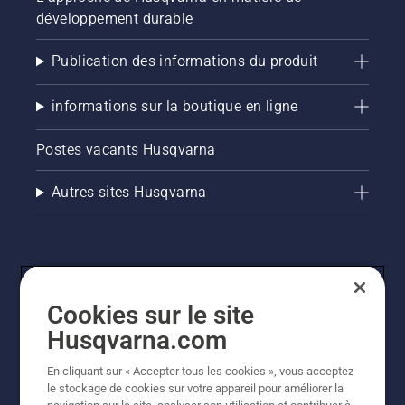
développement durable
Publication des informations du produit
informations sur la boutique en ligne
Postes vacants Husqvarna
Autres sites Husqvarna
Cookies sur le site
Husqvarna.com
En cliquant sur « Accepter tous les cookies », vous acceptez
© Husqvarna AB (publ). Tous droits réservés. Les prix
le stockage de cookies sur votre appareil pour améliorer la
indiqués sont des prix de vente conseillés. Tous les prix