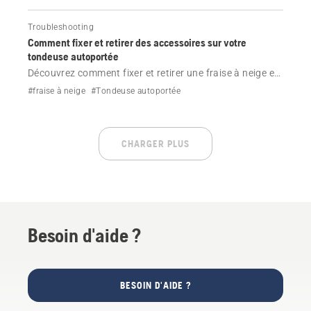
Troubleshooting
Comment fixer et retirer des accessoires sur votre
tondeuse autoportée
Découvrez comment fixer et retirer une fraise à neige et
un balai sur votre tondeuse autoportée Husqvarna.
#fraise à neige
#Tondeuse autoportée
CHARGER PLUS
Besoin d'aide ?
BESOIN D'AIDE ?