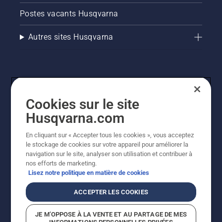
Postes vacants Husqvarna
Autres sites Husqvarna
Cookies sur le site
Husqvarna.com
En cliquant sur « Accepter tous les cookies », vous acceptez
© Husqvarna AB (publ). Tous droits réservés. Les prix
le stockage de cookies sur votre appareil pour améliorer la
indiqués sont des prix de vente conseillés. Tous les prix
navigation sur le site, analyser son utilisation et contribuer à
indiqués sont des prix de vente recommandés (TVA
nos efforts de marketing.
incluse), sauf si le produit est disponible pour un achat
Lisez notre politique en matière de cookies
direct.
Politique relative aux cookies
Conditions d'utilisation
ACCEPTER LES COOKIES
Avis de confidentialité
Imprint
Signalement de violations présumées
JE M’OPPOSE À LA VENTE ET AU PARTAGE DE MES