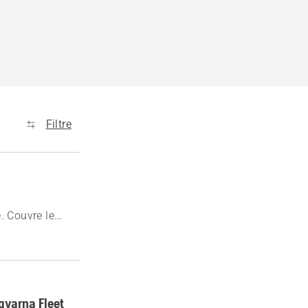
Filtre
. Couvre le
 Services™
qvarna Fleet