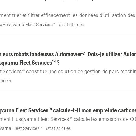
nt trier et filtrer efficacement les données d'utilisation d
 Services™ en optimisant leur dénomination.
#Husqvarna Fleet Services™
#statistiques
sieurs robots tondeuses Automower®. Dois-je utiliser Au
qvarna Fleet Services™ ?
 Services™ constitue une solution de gestion de parc machi
 vous permettant de suivre et de gérer différents types d'équ
nnect
ouvrez les différences avec l'application Automower® Conne
arna Fleet Services™ calcule-t-il mon empreinte carbon
ent Husqvarna Fleet Services™ calcule les émissions de C
el et électriques à partir des facteurs d'émission spécifiques
arna Fleet Services™
#statistiques
 la machine.