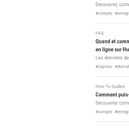
Découvrez comm
courants. Assur
#compte
#enreg
accès fluide.
FAQ
Quand et comme
en ligne sur H
Les données de
d'une applicat
#capteur
#donné
cette publicatio
How-To-Guides
Comment puis-j
Découvrez comm
Husqvarna Flee
#compte
#enreg