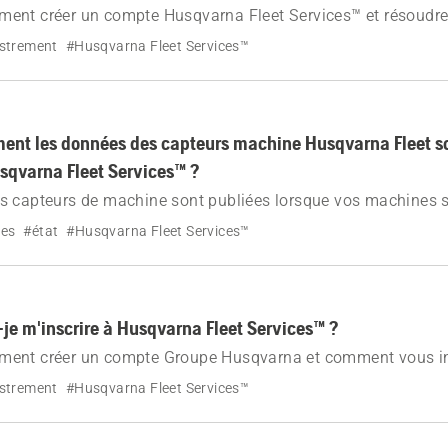
ent créer un compte Husqvarna Fleet Services™ et résoudre
ez-vous que votre adresse e-mail est liée à un seul compte F
istrement
#Husqvarna Fleet Services™
nt les données des capteurs machine Husqvarna Fleet so
usqvarna Fleet Services™ ?
s capteurs de machine sont publiées lorsque vos machines s
ion Husqvarna Fleet Services™ ou Gateway. Découvrez comm
es
#état
#Husqvarna Fleet Services™
n a lieu.
e m'inscrire à Husqvarna Fleet Services™ ?
ent créer un compte Groupe Husqvarna et comment vous in
t Services™.
istrement
#Husqvarna Fleet Services™