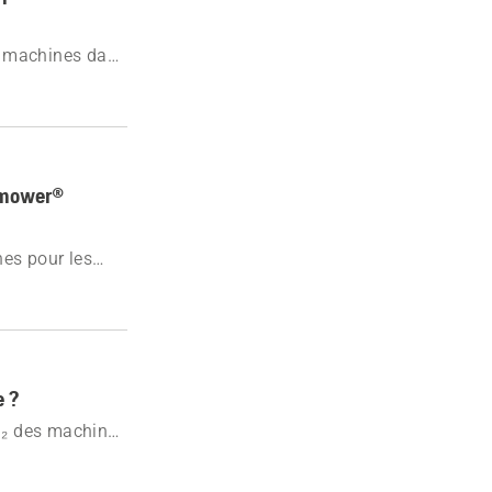
es machines dans
tomower®
nes pour les
ipements
ct.
e ?
O₂ des machines
 et des données