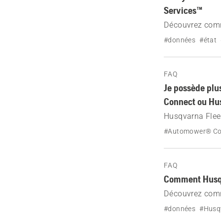
Services™
Découvrez comme
Husqvarna Fleet
#données
#état
FAQ
Je possède plu
Connect ou Hus
Husqvarna Fleet
professionnels,
#Automower® Co
Husqvarna. Déc
FAQ
Comment Husqv
Découvrez comm
à essence, dies
#données
#Husqv
d'utilisation de