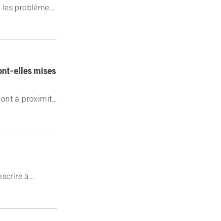
 les problèmes
leet pour un
nt-elles mises
ont à proximité
ent et quand
scrire à