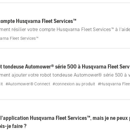
compte Husqvarna Fleet Services™
nt résilier votre compte Husqvarna Fleet Services™ à l'aide
its d'administrateur requis. Suppression immédiate après con
rna Fleet Services™
ot tondeuse Automower® série 500 à Husqvarna Fleet Ser
ent ajouter votre robot tondeuse Automower® série 500 à vo
lication mobile Husqvarna Fleet Services™.
it
#Automower® Connect
#connexion au produit
#Husqvarna Flee
 l'application Husqvarna Fleet Services™, mais je ne peux 
s-je faire ?