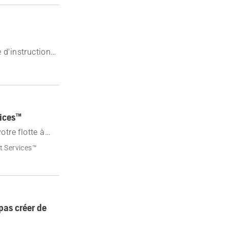
 d'instructions
firmation.
vices™
tre flotte à
t Services™
pas créer de