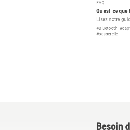
FAQ
Qu'est-ce que 
Lisez notre gui
votre équipemen
#Bluetooth
#cap
les méthodes de
#passerelle
Android.
Besoin d