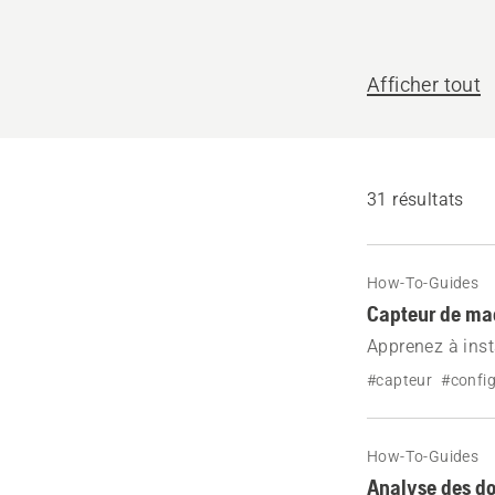
nous
vous
Afficher tout
aider ?
31 résultats
How-To-Guides
Capteur de mac
Apprenez à inst
montage, le câb
#capteur
#confi
How-To-Guides
Analyse des do