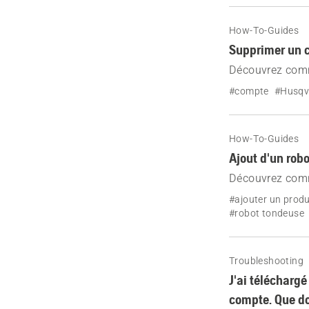
How-To-Guides
Supprimer un 
Découvrez comme
détaillées. Dro
#compte
#Husqva
How-To-Guides
Ajout d'un rob
Découvrez comm
l'aide de l'app
#ajouter un produ
#robot tondeuse
Troubleshooting
J'ai téléchargé
compte. Que doi