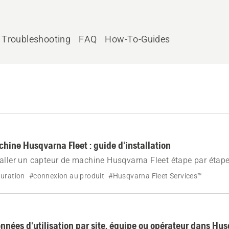
Troubleshooting
FAQ
How-To-Guides
hine Husqvarna Fleet : guide d'installation
aller un capteur de machine Husqvarna Fleet étape par étape
lage, les témoins LED et la connexion de la machine à Fleet
guration
#connexion au produit
#Husqvarna Fleet Services™
nnées d'utilisation par site, équipe ou opérateur dans Hus