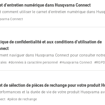
rnet d'entretien numérique dans Husqvarna Connect
rit comment utiliser le carnet d'entretien numérique dans Hu
varna Connect
tique de confidentialité et aux conditions d'utilisation de
nnect
ent naviguer dans Husqvarna Connect pour consulter notre 
 et nos conditions d'utilisation. Comprenez ce que la créatio
rales
#données à caractère personnel
#Husqvarna Connect
#RGP
vec un compte Husqvarna existant implique.
et de sélection de pièces de rechange pour votre produit 
erformances et la durée de vie de votre produit Husqvarna a
rigine. Découvrez où acheter et comment identifier la pièce 
nect
#pièce de rechange
 produit.