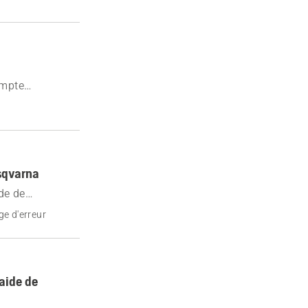
ompte
usqvarna
de de
nnect.
e d'erreur
'aide de