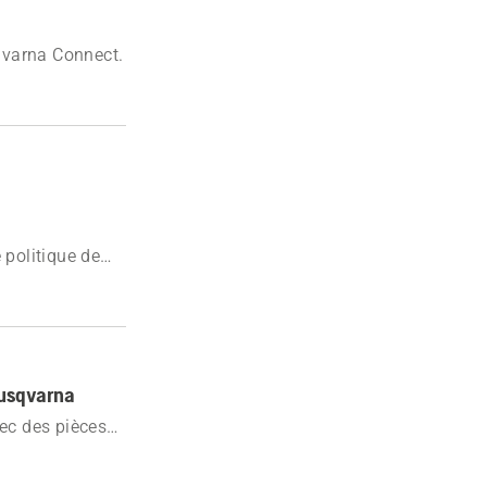
sqvarna Connect.
politique de
n d'un compte ou
D
Husqvarna
vec des pièces
de rechange