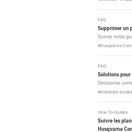
sur la navigatio
FAQ
Supprimer un 
Suivez notre gu
Husqvarna Con
#Husqvarna Con
FAQ
Solutions pour 
Découvrez comm
l'assistant pro
#Assistant produi
How-To-Guides
Suivre les plan
Husqvarna Co