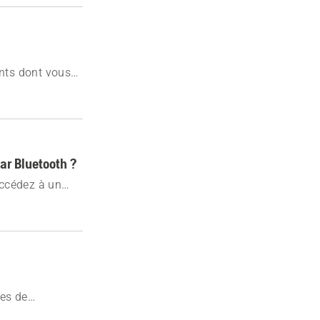
nts dont vous
ar Bluetooth ?
accédez à un
 des
e appareil.
ues de
ions détaillées