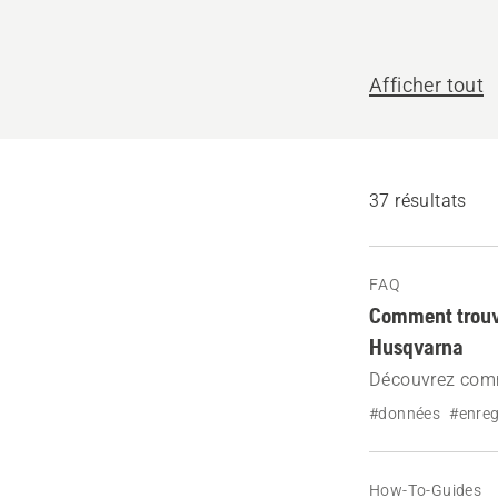
nous
vous
Afficher tout
aider ?
37 résultats
FAQ
Comment trouve
Husqvarna
Découvrez comme
où trouver l'éti
#données
#enreg
enregistrer votr
How-To-Guides