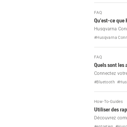
FAQ
Qu'est-ce que
Husqvarna Conn
avez besoin pou
#Husqvarna Con
FAQ
Quels sont les
Connectez votr
éventail de fon
#Bluetooth
#Hus
statistiques d'u
How-To-Guides
Utiliser des ra
Découvrez comme
Husqvarna Conne
#entretien
#Husq