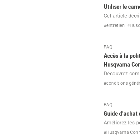
Utiliser le ca
Cet article déc
#entretien
#Husq
FAQ
Accès à la poli
Husqvarna Co
Découvrez comm
confidentialité
#conditions géné
la connexion a
FAQ
Guide d'achat 
Améliorez les p
de rechange d'o
#Husqvarna Con
adaptée à votre