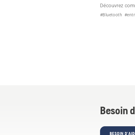
Découvrez comm
obtenir des rap
#Bluetooth
#entr
Husqvarna.
Besoin d
BESOIN D'AID