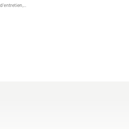
'entretien,
roduits