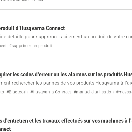
n et l'utilisation de cette fonction.
produit d'Husqvarna Connect
ide détaillé pour supprimer facilement un produit de votre c
nect.
nect
#supprimer un produit
gérer les codes d'erreur ou les alarmes sur les produits H
ent rechercher les pannes de vos produits Husqvarna à l'ai
duit, du manuel d'utilisation et de l'application Husqvarna Co
ts
#Bluetooth
#Husqvarna Connect
#manuel d'utilisation
#messag
s d'entretien et les travaux effectués sur vos machines à l
nnect