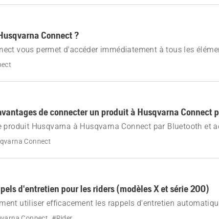
 Husqvarna Connect ?
ect vous permet d'accéder immédiatement à tous les éléme
r travailler plus efficacement avec vos produits Husqvarna.
nect
 avantages de connecter un produit à Husqvarna Connect p
e produit Husqvarna à Husqvarna Connect par Bluetooth et 
ctionnalités uniques. Obtenez des mises à jour en temps réel,
qvarna Connect
tilisation et des informations d'entretien directement sur votr
ppels d'entretien pour les riders (modèles X et série 200)
nt utiliser efficacement les rappels d'entretien automatiq
ct pour votre rider Husqvarna. Ce guide fournit des instruct
varna Connect
#Rider