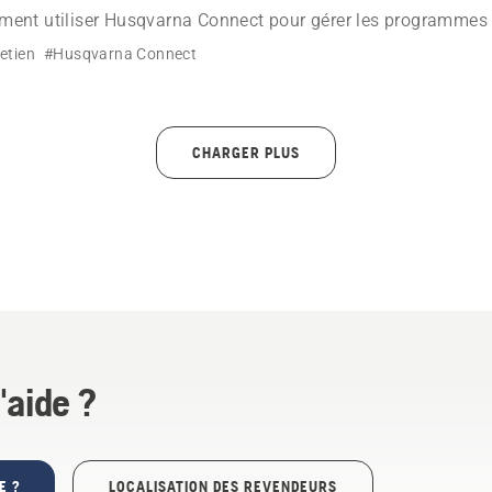
ent utiliser Husqvarna Connect pour gérer les programmes d
pels et conserver un carnet d'entretien numérique pour vos p
etien
#Husqvarna Connect
CHARGER PLUS
'aide ?
E ?
LOCALISATION DES REVENDEURS