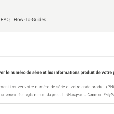
FAQ
How-To-Guides
r le numéro de série et les informations produit de votre 
nt trouver votre numéro de série et votre code produit (PN
quette et comment l'utiliser pour trouver des pièces, des manu
istrement
#enregistrement du produit
#Husqvarna Connect
#MyP
e produit.