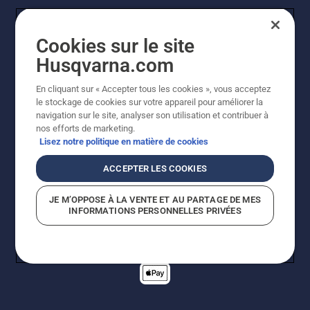
Cookies sur le site
Husqvarna.com
En cliquant sur « Accepter tous les cookies », vous acceptez
© Husqvarna AB (publ). Tous droits réservés. Les prix
le stockage de cookies sur votre appareil pour améliorer la
indiqués sont des prix de vente conseillés. Tous les prix
navigation sur le site, analyser son utilisation et contribuer à
indiqués sont des prix de vente recommandés (TVA
nos efforts de marketing.
incluse), sauf si le produit est disponible pour un achat
Lisez notre politique en matière de cookies
direct.
Politique relative aux cookies
Conditions d'utilisation
ACCEPTER LES COOKIES
Avis de confidentialité
Imprint
Signalement de violations présumées
JE M’OPPOSE À LA VENTE ET AU PARTAGE DE MES
INFORMATIONS PERSONNELLES PRIVÉES