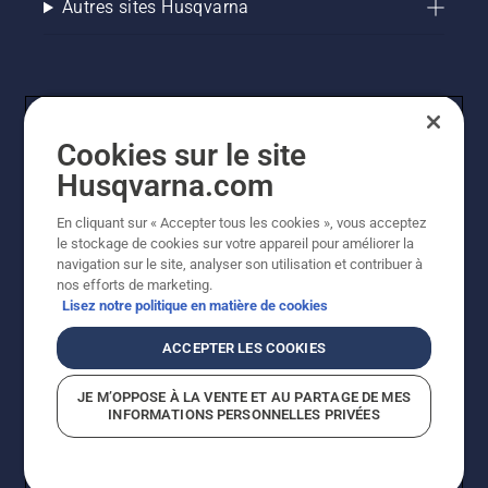
Autres sites Husqvarna
Cookies sur le site
Husqvarna.com
En cliquant sur « Accepter tous les cookies », vous acceptez
© Husqvarna AB (publ). Tous droits réservés. Les prix
le stockage de cookies sur votre appareil pour améliorer la
indiqués sont des prix de vente conseillés. Tous les prix
navigation sur le site, analyser son utilisation et contribuer à
indiqués sont des prix de vente recommandés (TVA
nos efforts de marketing.
incluse), sauf si le produit est disponible pour un achat
Lisez notre politique en matière de cookies
direct.
Politique relative aux cookies
Conditions d'utilisation
ACCEPTER LES COOKIES
Avis de confidentialité
Imprint
Signalement de violations présumées
JE M’OPPOSE À LA VENTE ET AU PARTAGE DE MES
INFORMATIONS PERSONNELLES PRIVÉES