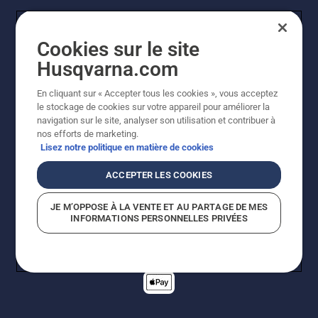
Cookies sur le site
Husqvarna.com
En cliquant sur « Accepter tous les cookies », vous acceptez
© Husqvarna AB (publ). Tous droits réservés. Les prix
le stockage de cookies sur votre appareil pour améliorer la
indiqués sont des prix de vente conseillés. Tous les prix
navigation sur le site, analyser son utilisation et contribuer à
indiqués sont des prix de vente recommandés (TVA
nos efforts de marketing.
incluse), sauf si le produit est disponible pour un achat
Lisez notre politique en matière de cookies
direct.
Politique relative aux cookies
Conditions d'utilisation
ACCEPTER LES COOKIES
Avis de confidentialité
Imprint
Signalement de violations présumées
JE M’OPPOSE À LA VENTE ET AU PARTAGE DE MES
INFORMATIONS PERSONNELLES PRIVÉES