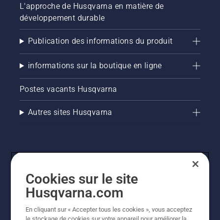
L'approche de Husqvarna en matière de
développement durable
Publication des informations du produit
informations sur la boutique en ligne
Postes vacants Husqvarna
Autres sites Husqvarna
Cookies sur le site
Husqvarna.com
En cliquant sur « Accepter tous les cookies », vous acceptez
© Husqvarna AB (publ). Tous droits réservés. Les prix
le stockage de cookies sur votre appareil pour améliorer la