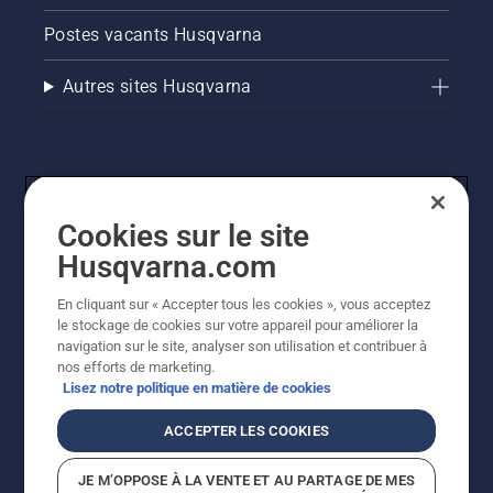
Postes vacants Husqvarna
Autres sites Husqvarna
Cookies sur le site
Husqvarna.com
En cliquant sur « Accepter tous les cookies », vous acceptez
© Husqvarna AB (publ). Tous droits réservés. Les prix
le stockage de cookies sur votre appareil pour améliorer la
indiqués sont des prix de vente conseillés. Tous les prix
navigation sur le site, analyser son utilisation et contribuer à
indiqués sont des prix de vente recommandés (TVA
nos efforts de marketing.
incluse), sauf si le produit est disponible pour un achat
Lisez notre politique en matière de cookies
direct.
Politique relative aux cookies
Conditions d'utilisation
ACCEPTER LES COOKIES
Avis de confidentialité
Imprint
Signalement de violations présumées
JE M’OPPOSE À LA VENTE ET AU PARTAGE DE MES