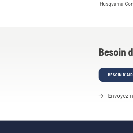
Husqvarna Con
Besoin d
BESOIN D'AID
Envoyez-n