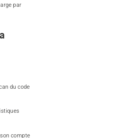
harge par
na
scan du code
istiques
e son compte