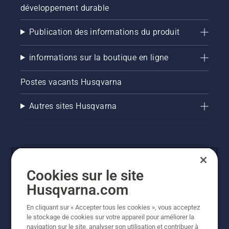
développement durable
Publication des informations du produit
informations sur la boutique en ligne
Postes vacants Husqvarna
Autres sites Husqvarna
Cookies sur le site
Husqvarna.com
En cliquant sur « Accepter tous les cookies », vous acceptez
© Husqvarna AB (publ). Tous droits réservés. Les prix
le stockage de cookies sur votre appareil pour améliorer la
indiqués sont des prix de vente conseillés. Tous les prix
navigation sur le site, analyser son utilisation et contribuer à