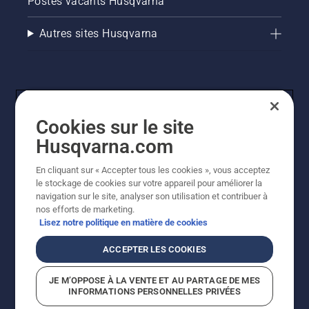
Postes vacants Husqvarna
Autres sites Husqvarna
Cookies sur le site
Husqvarna.com
En cliquant sur « Accepter tous les cookies », vous acceptez
© Husqvarna AB (publ). Tous droits réservés. Les prix
le stockage de cookies sur votre appareil pour améliorer la
indiqués sont des prix de vente conseillés. Tous les prix
navigation sur le site, analyser son utilisation et contribuer à
indiqués sont des prix de vente recommandés (TVA
nos efforts de marketing.
incluse), sauf si le produit est disponible pour un achat
Lisez notre politique en matière de cookies
direct.
Politique relative aux cookies
Conditions d'utilisation
ACCEPTER LES COOKIES
Avis de confidentialité
Imprint
Signalement de violations présumées
JE M’OPPOSE À LA VENTE ET AU PARTAGE DE MES
INFORMATIONS PERSONNELLES PRIVÉES