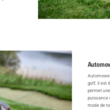
Automo
Automower 
golf, il es
permet une
puissance d
mode de to