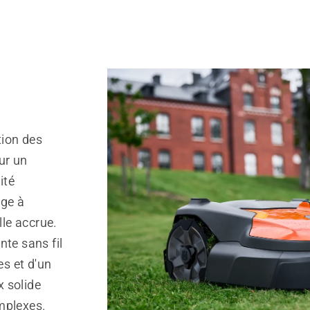
ion des
ur un
ité
age à
lle accrue.
nte sans fil
s et d'un
x solide
mplexes.