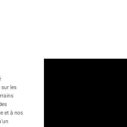
é
 sur les
errains
des
e et à nos
u'un