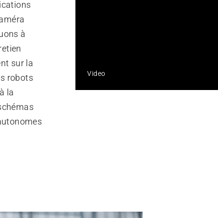
ications
 caméra
nuons à
retien
nt sur la
Video
es robots
à la
 schémas
s autonomes