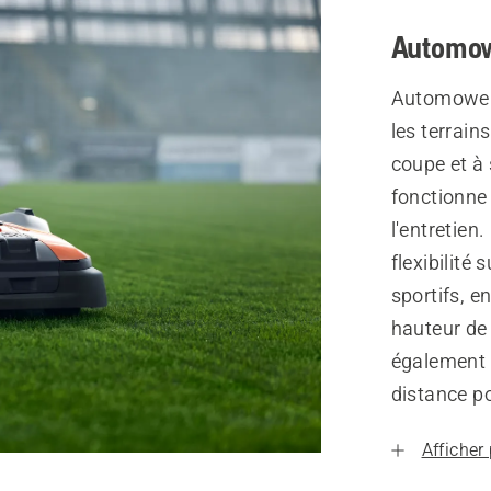
Automo
Automower 
les terrain
coupe et à
fonctionne s
l'entretie
flexibilité
sportifs, e
hauteur de 
également 
distance p
Afficher