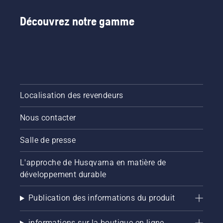
pas pour
la
réparer
prochaine
Découvrez notre gamme
une
étude du
pelouse
Dr Rasmussen.
de
qualité
inégale.
Localisation des revendeurs
Nous contacter
Salle de presse
L'approche de Husqvarna en matière de
développement durable
Publication des informations du produit
informations sur la boutique en ligne