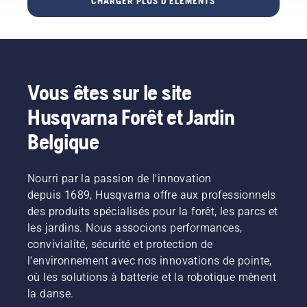
effet, ils
également
CHARGER PLUS D'ÉLÉMENTS
des
sont
les
moments
tous
vibrations
en
équipés
de
famille
de lames
ou entre
manière
pivotantes
amis ?
légères
drastique.
Vous êtes sur le site
Mais que
(3 g),
faire
Husqvarna Forêt et Jardin
entre
quand
autres
des
Belgique
caractéristiques
zones
de
sèches
sécurité.
et
Nourri par la passion de l'innovation
Husqvarna
marron
accueille
depuis 1689, Husqvarna offre aux professionnels
viennent
favorablement
des produits spécialisés pour la forêt, les parcs et
tout
les
les jardins. Nous associons performances,
gâcher ?
recherches
convivialité, sécurité et protection de
Pas
sur ce
d'inquiétude.
l'environnement avec nos innovations de pointe,
sujet et
Voici un
attend
où les solutions à batterie et la robotique mènent
guide
avec
la danse.
pas-à-
impatience