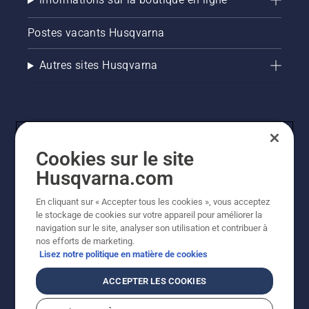
Postes vacants Husqvarna
Autres sites Husqvarna
Cookies sur le site
Husqvarna.com
En cliquant sur « Accepter tous les cookies », vous acceptez
© Husqvarna AB (publ). Tous droits réservés. Les prix
le stockage de cookies sur votre appareil pour améliorer la
indiqués sont des prix de vente conseillés. Tous les prix
navigation sur le site, analyser son utilisation et contribuer à
indiqués sont des prix de vente recommandés (TVA
nos efforts de marketing.
incluse), sauf si le produit est disponible pour un achat
Lisez notre politique en matière de cookies
direct.
Politique relative aux cookies
Conditions d'utilisation
ACCEPTER LES COOKIES
Avis de confidentialité
Imprint
Signalement de violations présumées