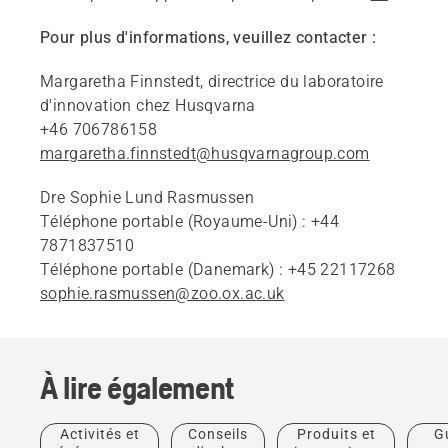
Pour plus d'informations, veuillez contacter :
Margaretha Finnstedt, directrice du laboratoire
d'innovation chez Husqvarna
+46 706786158
margaretha.finnstedt@husqvarnagroup.com
Dre Sophie Lund Rasmussen
Téléphone portable (Royaume-Uni) : +44
7871837510
Téléphone portable (Danemark) : +45 22117268
sophie.rasmussen@zoo.ox.ac.uk
À lire également
Activités et
Conseils
Produits et
G
Actualités