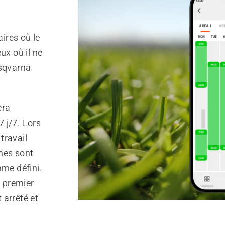
ires où le
ux où il ne
usqvarna
era
 j/7. Lors
travail
nes sont
mme défini.
e premier
t arrêté et