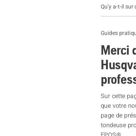
Qu'y a-t-il sur
Configuration
Modes de to
Guides pratiq
Programmat
Accessoires
Merci 
Services
Husqva
profes
Sur cette pa
que votre no
page de prés
tondeuse pr
EPOS®.