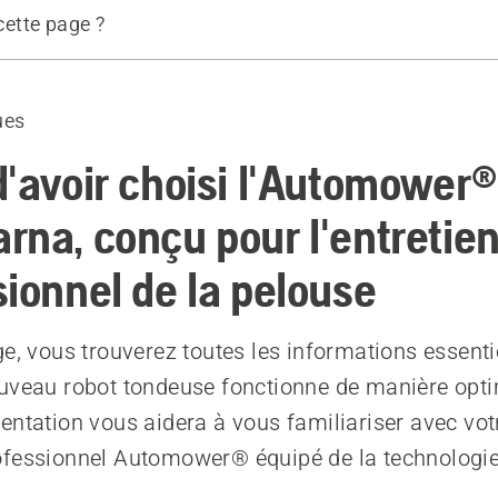
 cette page ?
 et installation initiales
nte systématiques
ues
ion
d'avoir choisi l'Automower®
rna, conçu pour l'entretie
sionnel de la pelouse
ge, vous trouverez toutes les informations essenti
uveau robot tondeuse fonctionne de manière opti
entation vous aidera à vous familiariser avec vot
ofessionnel Automower® équipé de la technologi