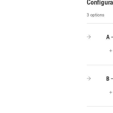
Configurat
3 options
A 
B 