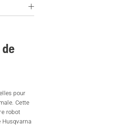
 de
n
elles pour
male. Cette
re robot
e Husqvarna