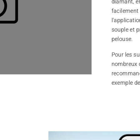
diamant, en
facilement
l'applicati
souple et p
pelouse.
Pour les s
nombreux ob
recommandé
exemple des