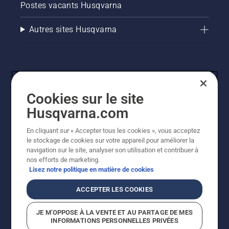
Postes vacants Husqvarna
Autres sites Husqvarna
Cookies sur le site
Husqvarna.com
En cliquant sur « Accepter tous les cookies », vous acceptez
© Husqvarna AB (publ). Tous droits réservés. Les prix
le stockage de cookies sur votre appareil pour améliorer la
indiqués sont des prix de vente conseillés. Tous les prix
navigation sur le site, analyser son utilisation et contribuer à
indiqués sont des prix de vente recommandés (TVA
nos efforts de marketing.
incluse), sauf si le produit est disponible pour un achat
Lisez notre politique en matière de cookies
direct.
Politique relative aux cookies
Conditions d'utilisation
ACCEPTER LES COOKIES
Avis de confidentialité
Imprint
Signalement de violations présumées
JE M’OPPOSE À LA VENTE ET AU PARTAGE DE MES
INFORMATIONS PERSONNELLES PRIVÉES