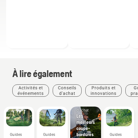
À lire également
Activités et
Conseils
Produits et
G
événements
d'achat
innovations
pra
Conseils
d'achat
Les
meilleurs
coupe-
bordures
Guides
Guides
Guides