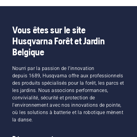
les
et réduit
bordures
vibrations
la
à
fatigue
batterie
de
lors de
pour
manière
Vous êtes sur le site
l'utilisation,
activer
drastique.
ce qui
et
Husqvarna Forêt et Jardin
vous
désactiver
permet
le mode
Belgique
de
savE.
travailler
plus
Nourri par la passion de l'innovation
longtemps
depuis 1689, Husqvarna offre aux professionnels
sans
des produits spécialisés pour la forêt, les parcs et
interruption.
les jardins. Nous associons performances,
convivialité, sécurité et protection de
l'environnement avec nos innovations de pointe,
où les solutions à batterie et la robotique mènent
la danse.