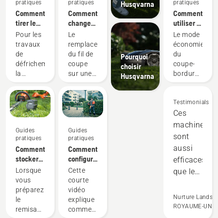
pratiques
pratiques
pratiques
Husqvarna
Comment
Comment
Comment
tirer le
changer
utiliser le
meilleur
le fil de
mode
Pour les
Le
Le mode
parti de
coupe
savE sur
travaux
remplacement
économie
votre
sur une
votre
de
du fil de
du
Pourquoi
débroussailleuse
débroussailleuse
coupe-
défrichement,
coupe
coupe-
choisir
à
bordures
la
sur une
bordures
Husqvarna
essence
à
débroussailleuse
débroussailleuse
à
Husqvarna
batterie
est l'outil
à
batterie
le plus
essence
Husqvarna
Testimonials
polyvalent.
Husqvarna
est
Ces
Dans ce
est
conçu
machines
Guides
Guides
guide
facile.
pour
sont
pratiques
pratiques
d'utilisation
Regardez
réduire le
aussi
Comment
Comment
pour
cette
régime
stocker
configurer
efficaces
débroussailleuse,
courte
de la tête
votre
et
Lorsque
Cette
vous
vidéo sur
de
que les
batterie
installer
vous
courte
trouverez
la façon
désherbage
équipement
Husqvarna
correctement
préparez
vidéo
une liste
de
à plein
à deux
pendant
la
Nurture Landsc
le
explique
de
changer
régime,
temps
ROYAUME-UNI
l'hiver
batterie
remisage
comment
conseils
le fil de
tout en
dorsale