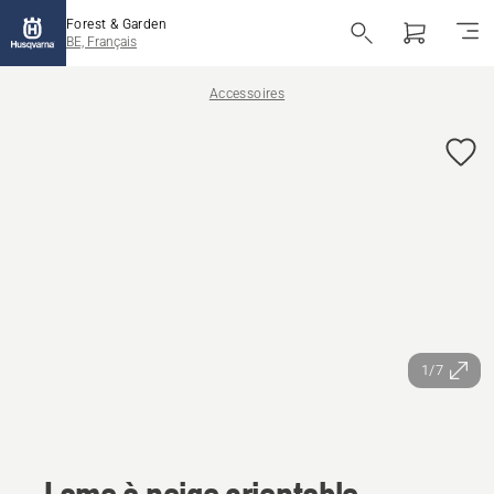
Forest & Garden
BE, Français
Accessoires
1/7
Lame à neige orientable