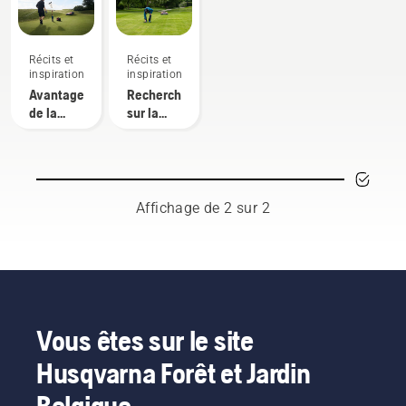
Récits et
Récits et
inspiration
inspiration
Avantages
Recherches
de la
sur la
tonte
tonte
autonome
autonome
pour les
intendants
Affichage de 2 sur 2
Vous êtes sur le site
Husqvarna Forêt et Jardin
Belgique