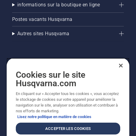
informations sur la boutique en ligne
Postes vacants Husqvarna
Autres sites Husqvarna
Cookies sur le site
Husqvarna.com
En cliquant sur « Accepter tous les cookies », vous acceptez
© Husqvarna AB (publ). Tous droits réservés. Les prix
le stockage de cookies sur votre appareil pour améliorer la
indiqués sont des prix de vente conseillés. Tous les prix
navigation sur le site, analyser son utilisation et contribuer à
indiqués sont des prix de vente recommandés (TVA
nos efforts de marketing.
incluse), sauf si le produit est disponible pour un achat
Lisez notre politique en matière de cookies
direct.
Politique relative aux cookies
Conditions d'utilisation
ACCEPTER LES COOKIES
Avis de confidentialité
Imprint