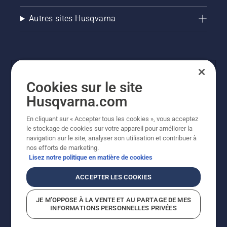
Autres sites Husqvarna
Cookies sur le site
Husqvarna.com
En cliquant sur « Accepter tous les cookies », vous acceptez
© Husqvarna AB (publ). Tous droits réservés. Les prix
le stockage de cookies sur votre appareil pour améliorer la
indiqués sont des prix de vente conseillés. Tous les prix
navigation sur le site, analyser son utilisation et contribuer à
indiqués sont des prix de vente recommandés (TVA
nos efforts de marketing.
incluse), sauf si le produit est disponible pour un achat
Lisez notre politique en matière de cookies
direct.
Politique relative aux cookies
Conditions d'utilisation
ACCEPTER LES COOKIES
Avis de confidentialité
Imprint
Signalement de violations présumées
JE M’OPPOSE À LA VENTE ET AU PARTAGE DE MES
INFORMATIONS PERSONNELLES PRIVÉES