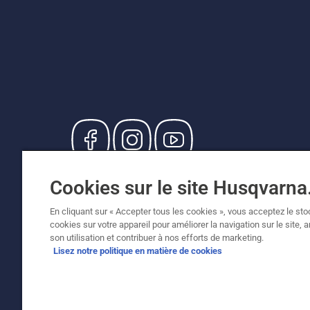
© Husqvarna AB (publ). Tous droits réservés. Le
Cookies sur le site Husqvarn
de vente recommandés (TVA incluse), sauf si le
Politique relative aux cookies
Conditions d'utilisation
En cliquant sur « Accepter tous les cookies », vous acceptez le st
cookies sur votre appareil pour améliorer la navigation sur le site, 
son utilisation et contribuer à nos efforts de marketing.
Lisez notre politique en matière de cookies