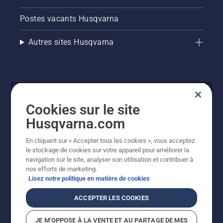
Postes vacants Husqvarna
Autres sites Husqvarna
Cookies sur le site
Husqvarna.com
En cliquant sur « Accepter tous les cookies », vous acceptez
© Husqvarna AB (publ). Tous droits réservés. Les prix
le stockage de cookies sur votre appareil pour améliorer la
indiqués sont des prix de vente conseillés. Tous les prix
navigation sur le site, analyser son utilisation et contribuer à
indiqués sont des prix de vente recommandés (TVA
nos efforts de marketing.
incluse), sauf si le produit est disponible pour un achat
Lisez notre politique en matière de cookies
direct.
Politique relative aux cookies
Conditions d'utilisation
ACCEPTER LES COOKIES
Avis de confidentialité
Imprint
Signalement de violations présumées
JE M’OPPOSE À LA VENTE ET AU PARTAGE DE MES