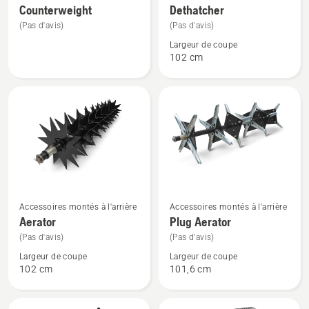
plus
plus
Counterweight
Dethatcher
de
de
(Pas d'avis)
(Pas d'avis)
détails
détails
Largeur de coupe
sur
sur
102 cm
Counterweight
Dethatcher
Voir
Voir
Accessoires montés à l'arrière
Accessoires montés à l'arrière
plus
plus
Aerator
Plug Aerator
de
de
(Pas d'avis)
(Pas d'avis)
détails
détails
Largeur de coupe
Largeur de coupe
sur
sur
102 cm
101,6 cm
Aerator
Plug
Aerator