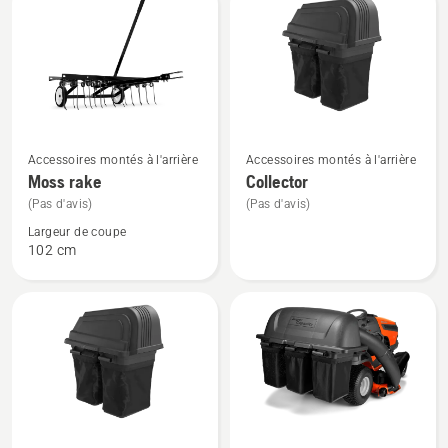
Voir
Voir
Accessoires montés à l'arrière
Accessoires montés à l'arrière
plus
plus
Moss rake
Collector
de
de
(Pas d'avis)
(Pas d'avis)
détails
détails
Largeur de coupe
sur
sur
102 cm
Moss
Collector
rake
Voir
Voir