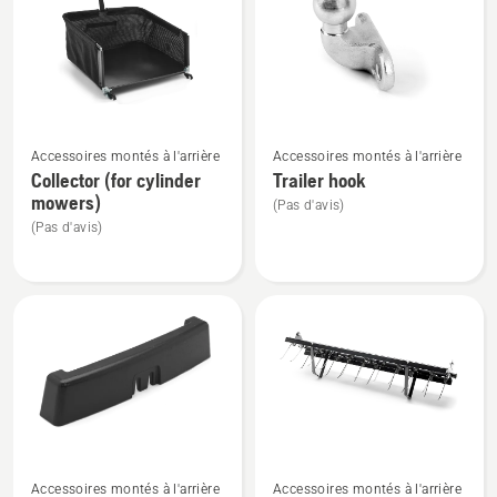
les
produits
Voir
Voir
Accessoires montés à l'arrière
Accessoires montés à l'arrière
plus
plus
Collector (for cylinder
Trailer hook
de
de
mowers)
(Pas d'avis)
détails
détails
(Pas d'avis)
sur
sur
Collector
Trailer
(for
hook
cylinder
mowers)
Voir
Voir
Accessoires montés à l'arrière
Accessoires montés à l'arrière