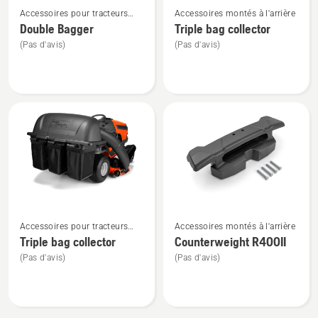
Accessoires pour tracteurs
Accessoires montés à l'arrière
plus
plus
tondeuses montés à l'arrière
Double Bagger
Triple bag collector
de
de
(Pas d'avis)
(Pas d'avis)
détails
détails
sur
sur
Double
Triple
Bagger
bag
collector
Voir
Voir
Accessoires pour tracteurs
Accessoires montés à l'arrière
plus
plus
tondeuses montés à l'arrière
Triple bag collector
Counterweight R400II
de
de
(Pas d'avis)
(Pas d'avis)
détails
détails
sur
sur
Triple
Counterweight
bag
R400II